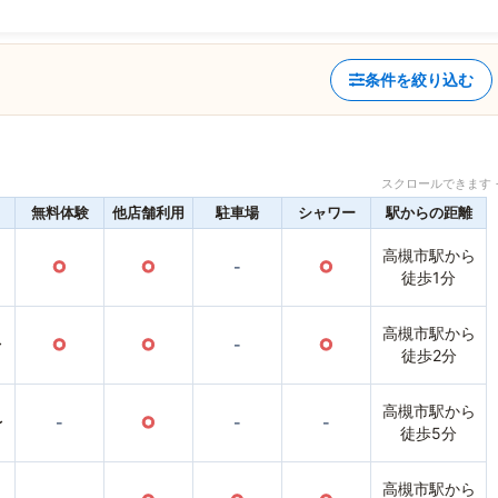
条件を絞り込む
スクロールできます 
無料体験
他店舗利用
駐車場
シャワー
駅からの距離
高槻市駅から
○
○
-
○
徒歩1分
高槻市駅から
〜
○
○
-
○
徒歩2分
高槻市駅から
〜
-
○
-
-
徒歩5分
高槻市駅から