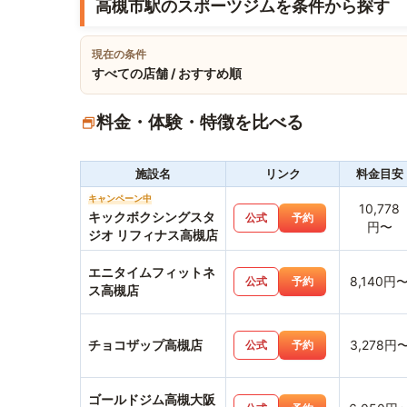
高槻市駅のスポーツジムを条件から探す
現在の条件
すべての店舗 / おすすめ順
料金・体験・特徴を比べる
施設名
リンク
料金目安
キャンペーン中
10,778
キックボクシングスタ
公式
予約
円〜
ジオ リフィナス高槻店
エニタイムフィットネ
8,140円
公式
予約
ス高槻店
チョコザップ高槻店
3,278円
公式
予約
ゴールドジム高槻大阪