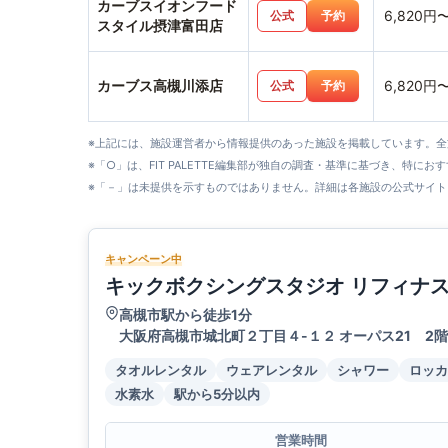
カーブスイオンフード
6,820円
公式
予約
スタイル摂津富田店
カーブス高槻川添店
6,820円
公式
予約
※上記には、施設運営者から情報提供のあった施設を掲載しています。
※「○」は、FIT PALETTE編集部が独自の調査・基準に基づき、特にお
※「－」は未提供を示すものではありません。詳細は各施設の公式サイト
キャンペーン中
キックボクシングスタジオ リフィナ
高槻市駅から徒歩1分
大阪府高槻市城北町２丁目４-１２ オーパス21 2階
タオルレンタル
ウェアレンタル
シャワー
ロッカ
水素水
駅から5分以内
営業時間