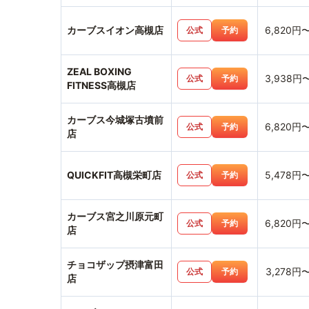
カーブスイオン高槻店
6,820円
公式
予約
ZEAL BOXING
3,938円
公式
予約
FITNESS高槻店
カーブス今城塚古墳前
6,820円
公式
予約
店
QUICKFIT高槻栄町店
5,478円
公式
予約
カーブス宮之川原元町
6,820円
公式
予約
店
チョコザップ摂津富田
3,278円
公式
予約
店