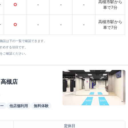
高槻市駅から
〜
○
-
-
-
車で7分
高槻市駅から
〜
○
-
-
-
車で7分
全施設は下の一覧で確認できます。
すすめする項目です。
をご確認ください。
ス高槻店
ー
他店舗利用
無料体験
定休日