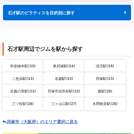
石才駅のピラティスを目的別に探す
石才駅周辺でジムを駅から探す
和泉橋本駅(35)
東貝塚駅(34)
清児駅(34)
二色浜駅(33)
名越駅(33)
貝塚駅(33)
近義の里駅(33)
貝塚市役所前駅(32)
森駅(29)
三ツ松駅(28)
三ヶ山口駅(27)
水間観音駅(26)
貝塚市（大阪府）のエリア選択に戻る