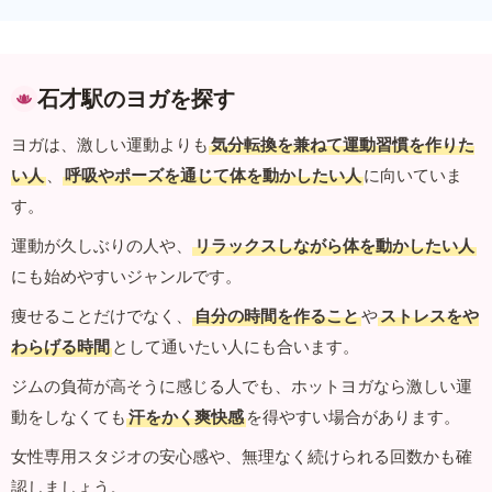
石才駅のヨガを探す
ヨガは、激しい運動よりも
気分転換を兼ねて運動習慣を作りた
い人
、
呼吸やポーズを通じて体を動かしたい人
に向いていま
す。
運動が久しぶりの人や、
リラックスしながら体を動かしたい人
にも始めやすいジャンルです。
痩せることだけでなく、
自分の時間を作ること
や
ストレスをや
わらげる時間
として通いたい人にも合います。
ジムの負荷が高そうに感じる人でも、ホットヨガなら激しい運
動をしなくても
汗をかく爽快感
を得やすい場合があります。
女性専用スタジオの安心感や、無理なく続けられる回数かも確
認しましょう。