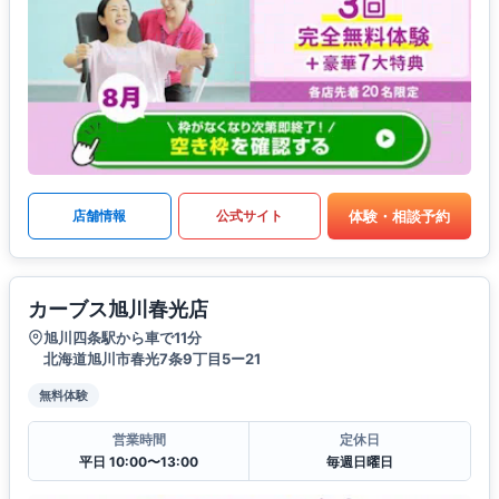
体験・相談予約
店舗情報
公式サイト
カーブス旭川春光店
旭川四条駅から車で11分
北海道旭川市春光7条9丁目5ー21
無料体験
営業時間
定休日
平日 10:00〜13:00
毎週日曜日