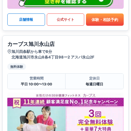
体験・相談予約
店舗情報
公式サイト
カーブス旭川永山店
旭川四条駅から車で8分
北海道旭川市永山8条4丁目98ー2 アスパ永山2F
無料体験
営業時間
定休日
平日 10:00〜13:00
毎週日曜日