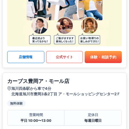
体験・相談予約
店舗情報
公式サイト
カーブス豊岡ア・モール店
旭川四条駅から車で4分
北海道旭川市豊岡3条2丁目 ア・モールショッピングセンター2Ｆ
無料体験
営業時間
定休日
平日 10:00〜13:00
毎週日曜日