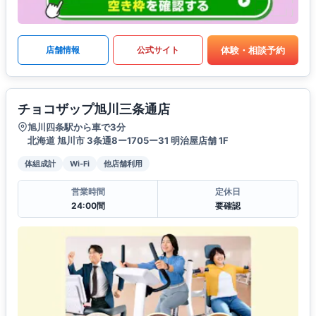
体験・相談予約
店舗情報
公式サイト
チョコザップ旭川三条通店
旭川四条駅から車で3分
北海道 旭川市 3条通8ー1705ー31 明治屋店舗 1F
体組成計
Wi-Fi
他店舗利用
営業時間
定休日
24:00間
要確認