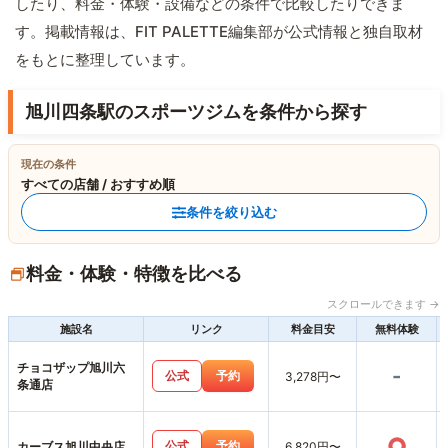
したり、料金・体験・設備などの条件で比較したりできま
す。掲載情報は、FIT PALETTE編集部が公式情報と独自取材
をもとに整理しています。
旭川四条駅のスポーツジムを条件から探す
現在の条件
すべての店舗 / おすすめ順
条件を絞り込む
料金・体験・特徴を比べる
スクロールできます →
施設名
リンク
料金目安
無料体験
チョコザップ旭川六
-
公式
予約
3,278円〜
条通店
○
公式
予約
カーブス旭川中央店
6,820円〜