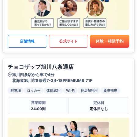
体験・相談予約
店舗情報
公式サイト
チョコザップ旭川八条通店
旭川四条駅から車で4分
北海道旭川市8条通7-34-18PREMIUM8.71F
駐車場
ロッカー
体組成計
Wi-Fi
他店舗利用
食事指導
営業時間
定休日
24:00間
定休日なし