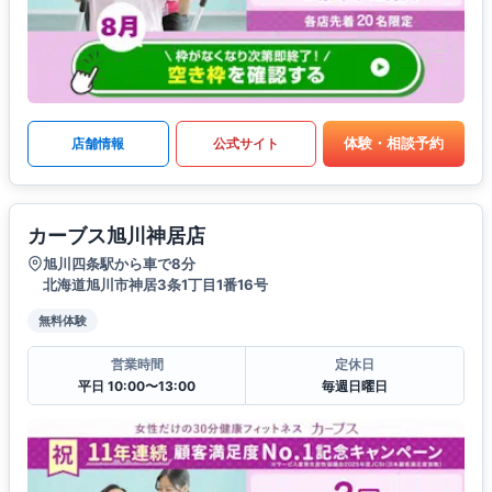
体験・相談予約
店舗情報
公式サイト
カーブス旭川神居店
旭川四条駅から車で8分
北海道旭川市神居3条1丁目1番16号
無料体験
営業時間
定休日
平日 10:00〜13:00
毎週日曜日