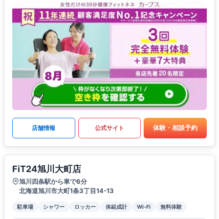
体験・相談予約
店舗情報
公式サイト
FiT24旭川大町店
旭川四条駅から車で6分
北海道旭川市大町1条3丁目14-13
駐車場
シャワー
ロッカー
体組成計
Wi-Fi
無料体験