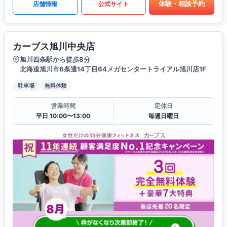
体験・相談予約
店舗情報
公式サイト
カーブス旭川中央店
旭川四条駅から徒歩8分
北海道旭川市6条通14丁目64メガセンタートライアル旭川店1F
駐車場
無料体験
営業時間
定休日
平日 10:00〜13:00
毎週日曜日