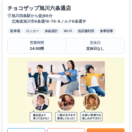
チョコザップ旭川六条通店
旭川四条駅から徒歩6分
北海道旭川市6条通16-76-8ノルテ6条通1F
駐車場
ロッカー
体組成計
Wi-Fi
他店舗利用
食事指導
営業時間
定休日
24:00間
定休日なし