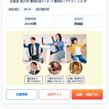
北海道 旭川市 豊岡9条7ー2ー1 豊岡9ー7テナントA 1F
体組成計
Wi-Fi
他店舗利用
営業時間
定休日
24:00間
要確認
体験・相談予約
店舗情報
公式サイト