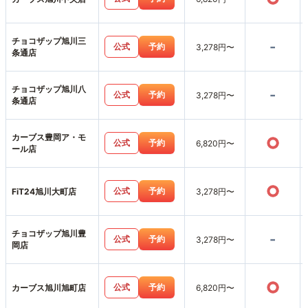
チョコザップ旭川三
-
公式
予約
3,278円〜
条通店
チョコザップ旭川八
-
公式
予約
3,278円〜
条通店
カーブス豊岡ア・モ
○
公式
予約
6,820円〜
ール店
○
公式
予約
FiT24旭川大町店
3,278円〜
チョコザップ旭川豊
-
公式
予約
3,278円〜
岡店
○
公式
予約
カーブス旭川旭町店
6,820円〜