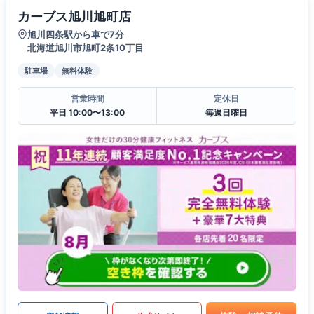
カーブス旭川旭町店
旭川四条駅から車で7分
北海道旭川市旭町2条10丁目
駐車場
無料体験
営業時間
定休日
平日 10:00〜13:00
毎週日曜日