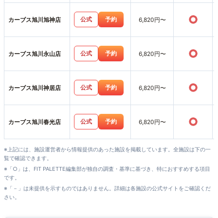
○
公式
予約
カーブス旭川旭神店
6,820円〜
○
公式
予約
カーブス旭川永山店
6,820円〜
○
公式
予約
カーブス旭川神居店
6,820円〜
○
公式
予約
カーブス旭川春光店
6,820円〜
※上記には、施設運営者から情報提供のあった施設を掲載しています。全施設は下の一
覧で確認できます。
※「○」は、FIT PALETTE編集部が独自の調査・基準に基づき、特におすすめする項目
です。
※「－」は未提供を示すものではありません。詳細は各施設の公式サイトをご確認くだ
さい。