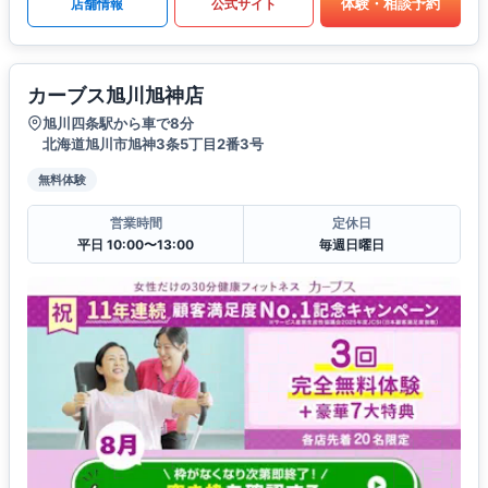
体験・相談予約
店舗情報
公式サイト
カーブス旭川旭神店
旭川四条駅から車で8分
北海道旭川市旭神3条5丁目2番3号
無料体験
営業時間
定休日
平日 10:00〜13:00
毎週日曜日