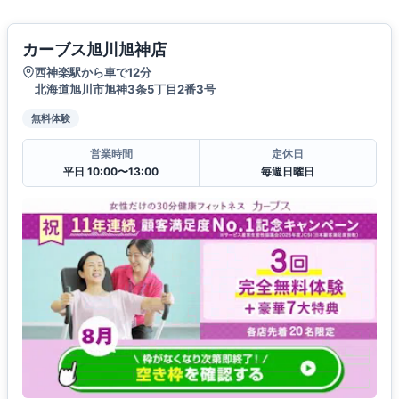
カーブス旭川旭神店
西神楽駅から車で12分
北海道旭川市旭神3条5丁目2番3号
無料体験
営業時間
定休日
平日 10:00〜13:00
毎週日曜日