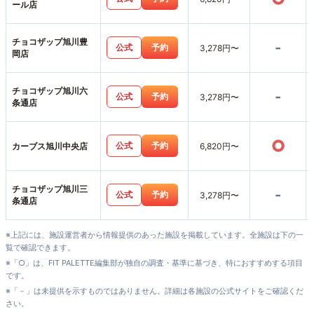
ール店
チョコザップ旭川豊
-
公式
予約
3,278円〜
岡店
チョコザップ旭川六
-
公式
予約
3,278円〜
条通店
○
公式
予約
カーブス旭川中央店
6,820円〜
チョコザップ旭川三
-
公式
予約
3,278円〜
条通店
※上記には、施設運営者から情報提供のあった施設を掲載しています。全施設は下の一
覧で確認できます。
※「○」は、FIT PALETTE編集部が独自の調査・基準に基づき、特におすすめする項目
です。
※「－」は未提供を示すものではありません。詳細は各施設の公式サイトをご確認くだ
さい。