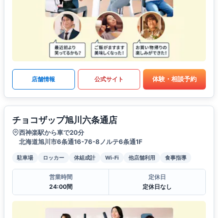
体験・相談予約
店舗情報
公式サイト
チョコザップ旭川六条通店
西神楽駅から車で20分
北海道旭川市6条通16-76-8ノルテ6条通1F
駐車場
ロッカー
体組成計
Wi-Fi
他店舗利用
食事指導
営業時間
定休日
24:00間
定休日なし