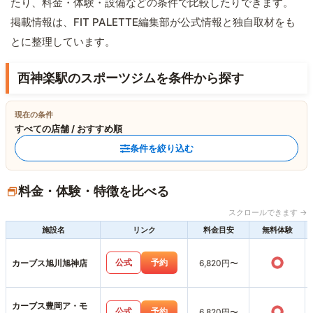
たり、料金・体験・設備などの条件で比較したりできます。
掲載情報は、FIT PALETTE編集部が公式情報と独自取材をも
とに整理しています。
西神楽駅のスポーツジムを条件から探す
現在の条件
すべての店舗 / おすすめ順
条件を絞り込む
料金・体験・特徴を比べる
スクロールできます →
施設名
リンク
料金目安
無料体験
○
公式
予約
カーブス旭川旭神店
6,820円〜
カーブス豊岡ア・モ
○
公式
予約
6,820円〜