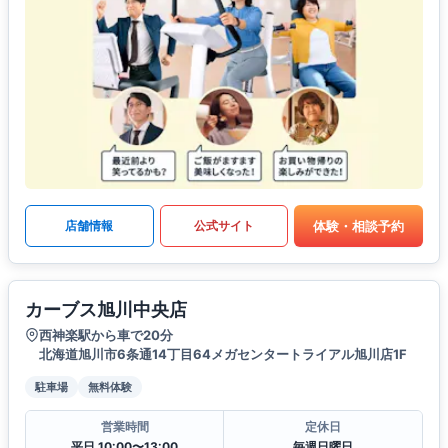
体験・相談予約
店舗情報
公式サイト
カーブス旭川中央店
西神楽駅から車で20分
北海道旭川市6条通14丁目64メガセンタートライアル旭川店1F
駐車場
無料体験
営業時間
定休日
平日 10:00〜13:00
毎週日曜日