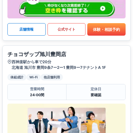
体験・相談予約
店舗情報
公式サイト
チョコザップ旭川豊岡店
西神楽駅から車で20分
北海道 旭川市 豊岡9条7ー2ー1 豊岡9ー7テナントA 1F
体組成計
Wi-Fi
他店舗利用
営業時間
定休日
24:00間
要確認