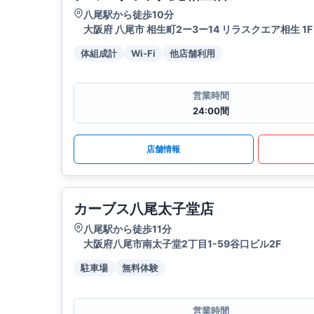
八尾駅から徒歩10分
大阪府 八尾市 相生町2ー3ー14 リラスクエア相生 1F
体組成計
Wi-Fi
他店舗利用
営業時間
24:00間
店舗情報
カーブス八尾太子堂店
八尾駅から徒歩11分
大阪府八尾市南太子堂2丁目1-59谷口ビル2F
駐車場
無料体験
営業時間