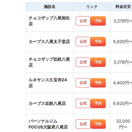
施設名
リンク
料金目安
チョコザップ八尾相生
3,278円
公式
予約
店
カーブス八尾太子堂店
6,820円
公式
予約
チョコザップ近鉄八尾
3,278円
公式
予約
店
ルネサンス久宝寺24
4,400円
公式
予約
店
カーブス近鉄八尾店
6,820円
公式
予約
パーソナルジム
32,000
公式
予約
FOCUS大阪府八尾店
円〜