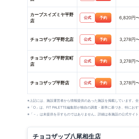
カーブスイズミヤ平野
6,820円
公式
予約
店
チョコザップ平野北店
3,278円
公式
予約
チョコザップ平野宮町
3,278円
公式
予約
店
チョコザップ平野店
3,278円
公式
予約
※上記には、施設運営者から情報提供のあった施設を掲載しています。
※「○」は、FIT PALETTE編集部が独自の調査・基準に基づき、特にお
※「－」は未提供を示すものではありません。詳細は各施設の公式サイト
チョコザップ八尾相生店