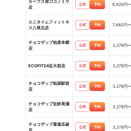
カーブス弥刀コノミヤ
6,820円
公式
予約
店
エニタイムフィットネ
7,480円
公式
予約
ス八尾北店
チョコザップ柏原本郷
3,278円
公式
予約
店
ECOFIT24近大前店
3,278円
公式
予約
チョコザップ柏原駅前
3,278円
公式
予約
店
チョコザップ近鉄長瀬
3,278円
公式
予約
店
チョコザップ喜連瓜破
3,278円
公式
予約
店