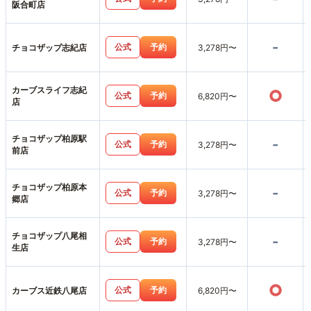
阪合町店
-
公式
予約
チョコザップ志紀店
3,278円〜
カーブスライフ志紀
○
公式
予約
6,820円〜
店
チョコザップ柏原駅
-
公式
予約
3,278円〜
前店
チョコザップ柏原本
-
公式
予約
3,278円〜
郷店
チョコザップ八尾相
-
公式
予約
3,278円〜
生店
○
公式
予約
カーブス近鉄八尾店
6,820円〜