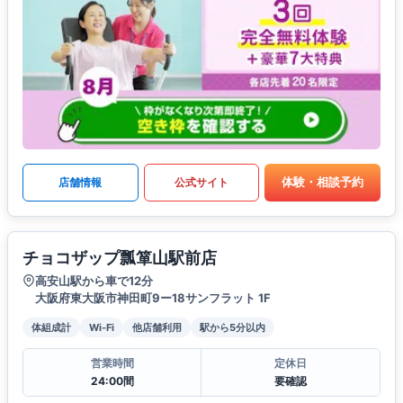
体験・相談予約
店舗情報
公式サイト
チョコザップ瓢箪山駅前店
高安山駅から車で12分
大阪府東大阪市神田町9ー18サンフラット 1F
体組成計
Wi-Fi
他店舗利用
駅から5分以内
営業時間
定休日
24:00間
要確認