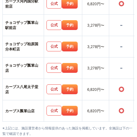
カーブス河内国分駅
○
公式
予約
6,820円〜
前店
チョコザップ瓢箪山
-
公式
予約
3,278円〜
駅前店
チョコザップ柏原国
-
公式
予約
3,278円〜
分本町店
チョコザップ瓢箪山
-
公式
予約
3,278円〜
店
カーブス八尾太子堂
○
公式
予約
6,820円〜
店
○
公式
予約
カーブス瓢箪山店
6,820円〜
※上記には、施設運営者から情報提供のあった施設を掲載しています。全施設は下の一
覧で確認できます。