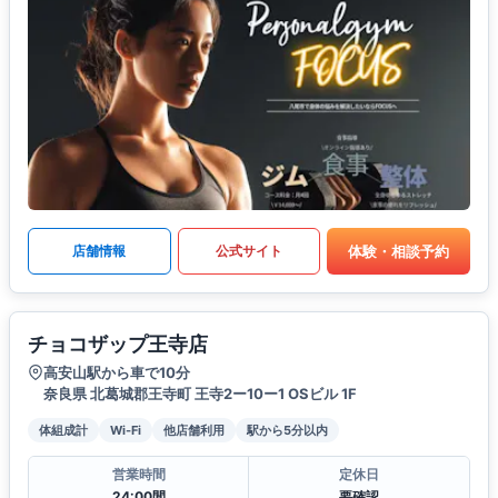
体験・相談予約
店舗情報
公式サイト
チョコザップ王寺店
高安山駅から車で10分
奈良県 北葛城郡王寺町 王寺2ー10ー1 OSビル 1F
体組成計
Wi-Fi
他店舗利用
駅から5分以内
営業時間
定休日
24:00間
要確認