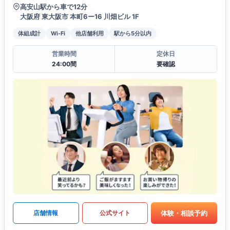
高安山駅から車で12分
大阪府 東大阪市 本町6ー16 川畑ビル 1F
体組成計
Wi-Fi
他店舗利用
駅から5分以内
営業時間
定休日
24:00間
要確認
体験・相談予約
店舗情報
公式サイト