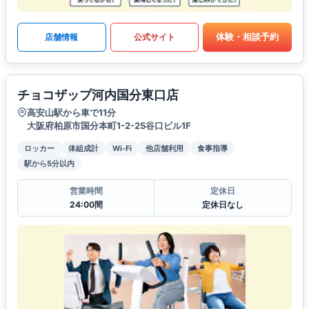
体験・相談予約
店舗情報
公式サイト
チョコザップ河内国分東口店
高安山駅から車で11分
大阪府柏原市国分本町1-2-25谷口ビル1F
ロッカー
体組成計
Wi-Fi
他店舗利用
食事指導
駅から5分以内
営業時間
定休日
24:00間
定休日なし