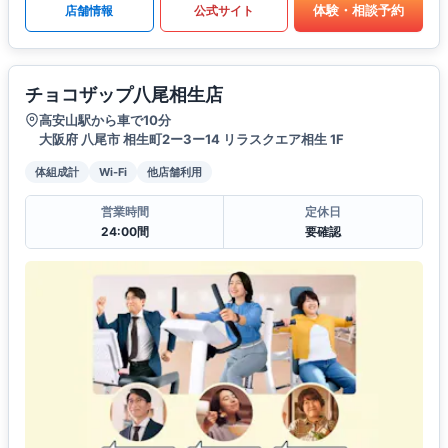
体験・相談予約
店舗情報
公式サイト
チョコザップ八尾相生店
高安山駅から車で10分
大阪府 八尾市 相生町2ー3ー14 リラスクエア相生 1F
体組成計
Wi-Fi
他店舗利用
営業時間
定休日
24:00間
要確認