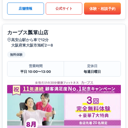
体験・相談予約
店舗情報
公式サイト
カーブス瓢箪山店
高安山駅から車で12分
大阪府東大阪市旭町2ー8
無料体験
営業時間
定休日
平日 10:00〜13:00
毎週日曜日