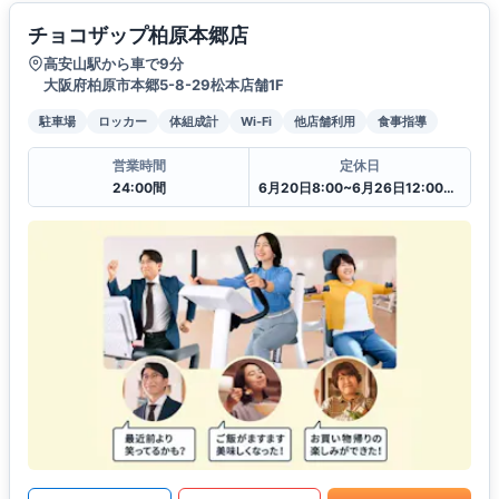
チョコザップ柏原本郷店
高安山駅から車で9分
大阪府柏原市本郷5-8-29松本店舗1F
駐車場
ロッカー
体組成計
Wi-Fi
他店舗利用
食事指導
営業時間
定休日
24:00間
6月20日8:00~6月26日12:00一時閉館中