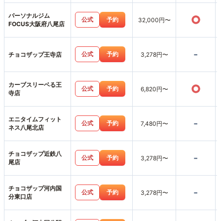
パーソナルジム
○
公式
予約
32,000円〜
FOCUS大阪府八尾店
-
公式
予約
チョコザップ王寺店
3,278円〜
カーブスリーベる王
○
公式
予約
6,820円〜
寺店
エニタイムフィット
-
公式
予約
7,480円〜
ネス八尾北店
チョコザップ近鉄八
-
公式
予約
3,278円〜
尾店
チョコザップ河内国
-
公式
予約
3,278円〜
分東口店