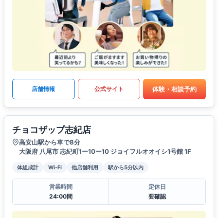
体験・相談予約
店舗情報
公式サイト
チョコザップ志紀店
高安山駅から車で8分
大阪府 八尾市 志紀町1ー10ー10 ジョイフルオオイシ1号館 1F
体組成計
Wi-Fi
他店舗利用
駅から5分以内
営業時間
定休日
24:00間
要確認