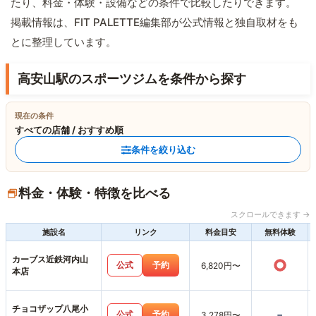
たり、料金・体験・設備などの条件で比較したりできます。
掲載情報は、FIT PALETTE編集部が公式情報と独自取材をも
とに整理しています。
高安山駅のスポーツジムを条件から探す
現在の条件
すべての店舗 / おすすめ順
条件を絞り込む
料金・体験・特徴を比べる
スクロールできます →
施設名
リンク
料金目安
無料体験
カーブス近鉄河内山
○
公式
予約
6,820円〜
本店
チョコザップ八尾小
-
公式
予約
3,278円〜