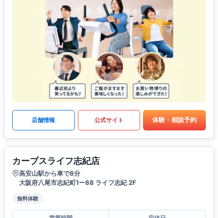
体験・相談予約
店舗情報
公式サイト
カーブスライフ志紀店
高安山駅から車で8分
大阪府八尾市志紀町1ー88 ライフ志紀 2F
無料体験
営業時間
定休日