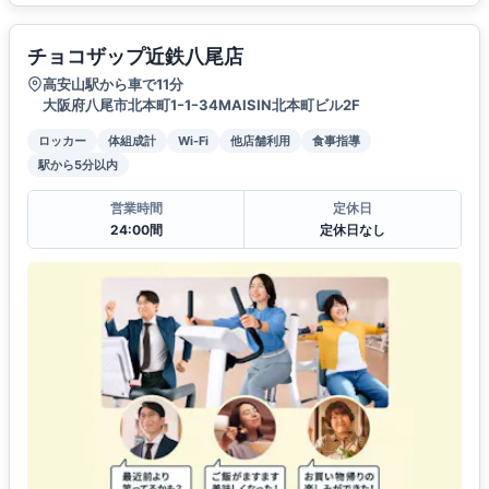
チョコザップ近鉄八尾店
高安山駅から車で11分
大阪府八尾市北本町1ｰ1ｰ34MAISIN北本町ビル2F
ロッカー
体組成計
Wi-Fi
他店舗利用
食事指導
駅から5分以内
営業時間
定休日
24:00間
定休日なし