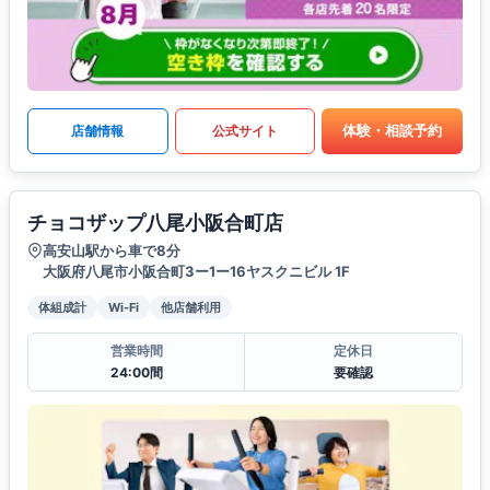
体験・相談予約
店舗情報
公式サイト
チョコザップ八尾小阪合町店
高安山駅から車で8分
大阪府八尾市小阪合町3ー1ー16ヤスクニビル 1F
体組成計
Wi-Fi
他店舗利用
営業時間
定休日
24:00間
要確認