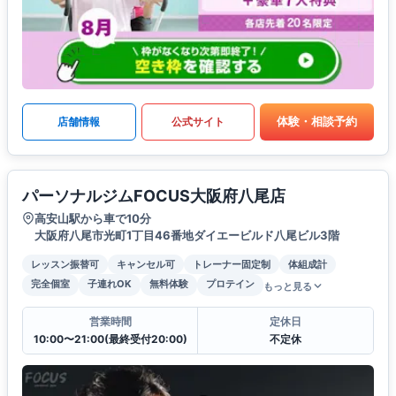
体験・相談予約
店舗情報
公式サイト
パーソナルジムFOCUS大阪府八尾店
高安山駅から車で10分
大阪府八尾市光町1丁目46番地ダイエービルド八尾ビル3階
レッスン振替可
キャンセル可
トレーナー固定制
体組成計
完全個室
子連れOK
無料体験
プロテイン
もっと見る
営業時間
定休日
10:00〜21:00(最終受付20:00)
不定休