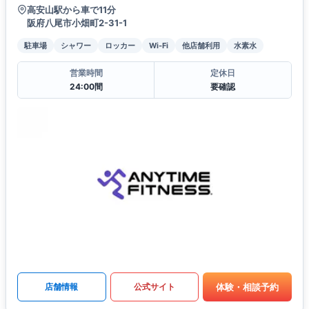
高安山駅から車で11分
阪府八尾市小畑町2-31-1
駐車場
シャワー
ロッカー
Wi-Fi
他店舗利用
水素水
営業時間
定休日
24:00間
要確認
体験・相談予約
店舗情報
公式サイト