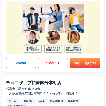
体験・相談予約
店舗情報
公式サイト
チョコザップ柏原国分本町店
高安山駅から車で12分
大阪府柏原市国分本町2-6-11ハイグレード国分1F
ロッカー
体組成計
Wi-Fi
他店舗利用
食事指導