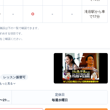
滝谷駅から車
〜
-
○
-
-
で17分
全施設は下の一覧で確認できます。
すすめする項目です。
をご確認ください。
レッスン振替可
もっと見る
定休日
月 通常9:30〜23:00 / セルフ23:00〜9:30 / 受付10:00〜21:00
毎週水曜日