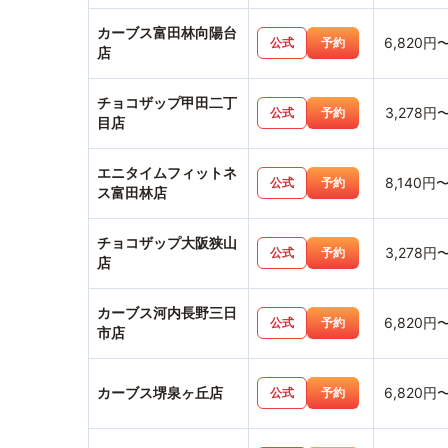
カーブス富田林向陽台
6,820円
公式
予約
店
チョコザップ甲田二丁
3,278円
公式
予約
目店
エニタイムフィットネ
8,140円
公式
予約
ス富田林店
チョコザップ大阪狭山
3,278円
公式
予約
店
カーブス河内長野三日
6,820円
公式
予約
市店
カーブス堺泉ヶ丘店
6,820円
公式
予約