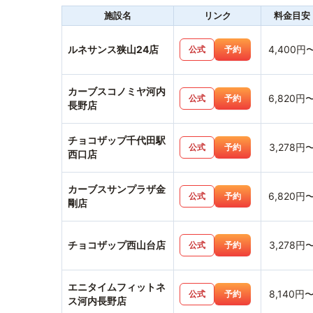
施設名
リンク
料金目安
ルネサンス狭山24店
4,400円
公式
予約
カーブスコノミヤ河内
6,820円
公式
予約
長野店
チョコザップ千代田駅
3,278円
公式
予約
西口店
カーブスサンプラザ金
6,820円
公式
予約
剛店
チョコザップ西山台店
3,278円
公式
予約
エニタイムフィットネ
8,140円
公式
予約
ス河内長野店