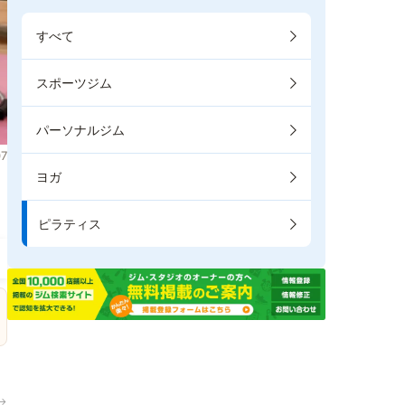
すべて
スポーツジム
パーソナルジム
7
ヨガ
き
ピラティス
→