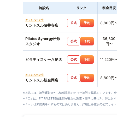
施設名
リンク
料金目安
キャンペーン中
8,800円
公式
予約
リントスル藤井寺店
Pilates Synergy松原
36,300
公式
予約
スタジオ
円〜
ピラティスケー八尾店
11,220円
公式
予約
キャンペーン中
8,800円
公式
予約
リントスル新金岡店
※上記には、施設運営者から情報提供のあった施設を掲載しています。
※「○」は、FIT PALETTE編集部が独自の調査・基準に基づき、特にお
※「－」は未提供を示すものではありません。詳細は各施設の公式サイト