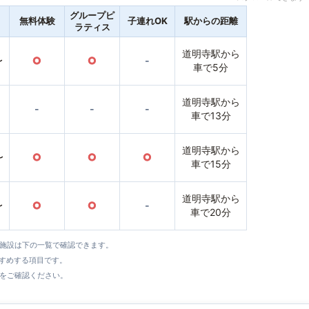
グループピ
無料体験
子連れOK
駅からの距離
ラティス
道明寺駅から
〜
○
○
-
車で5分
道明寺駅から
-
-
-
車で13分
道明寺駅から
〜
○
○
○
車で15分
道明寺駅から
〜
○
○
-
車で20分
全施設は下の一覧で確認できます。
すすめする項目です。
をご確認ください。