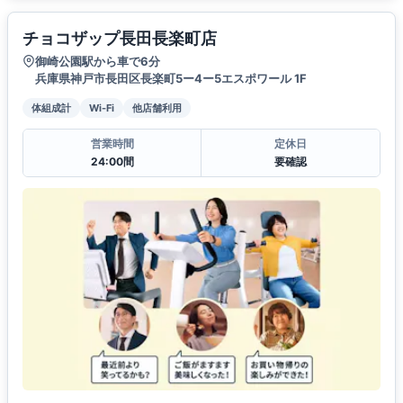
チョコザップ長田長楽町店
御崎公園駅から車で6分
兵庫県神戸市長田区長楽町5ー4ー5エスポワール 1F
体組成計
Wi-Fi
他店舗利用
営業時間
定休日
24:00間
要確認