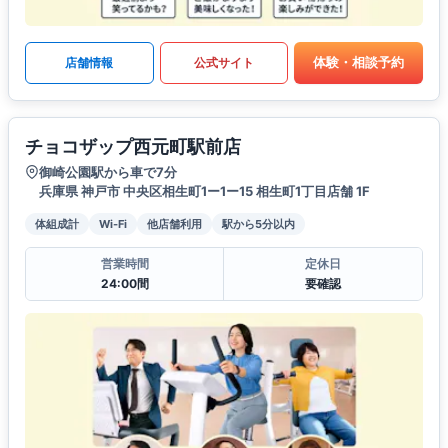
体験・相談予約
店舗情報
公式サイト
チョコザップ西元町駅前店
御崎公園駅から車で7分
兵庫県 神戸市 中央区相生町1ー1ー15 相生町1丁目店舗 1F
体組成計
Wi-Fi
他店舗利用
駅から5分以内
営業時間
定休日
24:00間
要確認