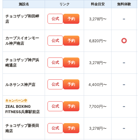
施設名
リンク
料金目安
無料体験
チョコザップ和田岬
-
公式
予約
3,278円〜
店
カーブスイオンモー
○
公式
予約
6,820円〜
ル神戸南店
チョコザップ神戸浜
-
公式
予約
3,278円〜
崎通店
-
公式
予約
ルネサンス神戸店
4,400円〜
キャンペーン中
-
公式
予約
ZEAL BOXING
7,700円〜
FITNESS兵庫駅前店
チョコザップ新長田
-
公式
予約
3,278円〜
南店