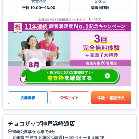
営業時間
定休日
平日 10:00〜13:00
毎週日曜日
体験・相談予約
店舗情報
公式サイト
チョコザップ神戸浜崎通店
御崎公園駅から車で4分
兵庫県 神戸市 兵庫区浜崎通1ー40 ラセーヌ兵庫 1F