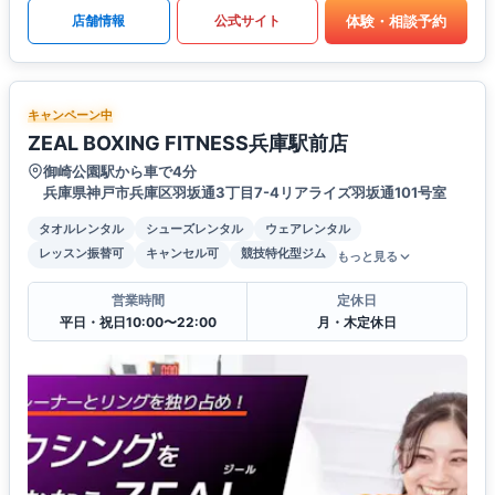
体験・相談予約
店舗情報
公式サイト
キャンペーン中
ZEAL BOXING FITNESS兵庫駅前店
御崎公園駅から車で4分
兵庫県神戸市兵庫区羽坂通3丁目7-4リアライズ羽坂通101号室
タオルレンタル
シューズレンタル
ウェアレンタル
レッスン振替可
キャンセル可
競技特化型ジム
もっと見る
営業時間
定休日
平日・祝日10:00〜22:00
月・木定休日