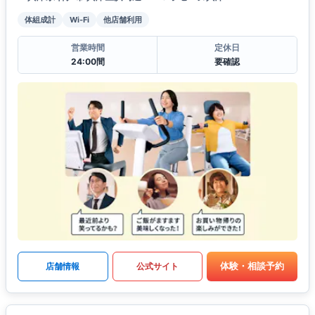
体組成計
Wi-Fi
他店舗利用
営業時間
定休日
24:00間
要確認
体験・相談予約
店舗情報
公式サイト