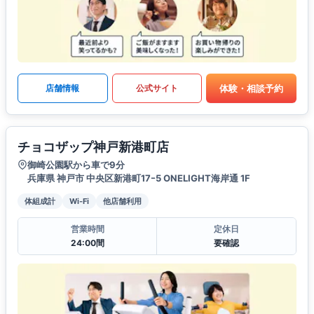
体験・相談予約
店舗情報
公式サイト
チョコザップ神戸新港町店
御崎公園駅から車で9分
兵庫県 神戸市 中央区新港町17ｰ5 ONELIGHT海岸通 1F
体組成計
Wi-Fi
他店舗利用
営業時間
定休日
24:00間
要確認