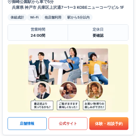
御崎公園駅から車で5分
兵庫県 神戸市 兵庫区上沢通7ー1ー3 KOBEニューコーワビル 1F
体組成計
Wi-Fi
他店舗利用
駅から5分以内
営業時間
定休日
24:00間
要確認
体験・相談予約
店舗情報
公式サイト