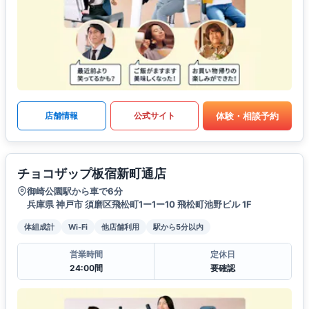
体験・相談予約
店舗情報
公式サイト
チョコザップ板宿新町通店
御崎公園駅から車で6分
兵庫県 神戸市 須磨区飛松町1ー1ー10 飛松町池野ビル 1F
体組成計
Wi-Fi
他店舗利用
駅から5分以内
営業時間
定休日
24:00間
要確認