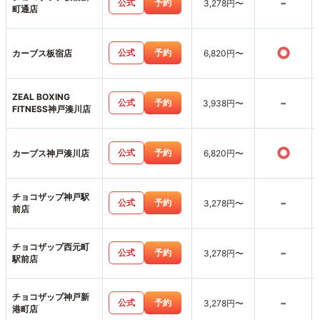
-
公式
予約
3,278円〜
町通店
○
公式
予約
カーブス板宿店
6,820円〜
ZEAL BOXING
-
公式
予約
3,938円〜
FITNESS神戸湊川店
○
公式
予約
カーブス神戸湊川店
6,820円〜
チョコザップ神戸駅
-
公式
予約
3,278円〜
前店
チョコザップ西元町
-
公式
予約
3,278円〜
駅前店
チョコザップ神戸新
-
公式
予約
3,278円〜
港町店