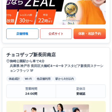
体験・相談予約
店舗情報
公式サイト
チョコザップ新長田南店
御崎公園駅から車で4分
兵庫県 神戸市 長田区大橋町4ー4ー9 アスタピア新長田ステーシ
ョンフラッツ 1F
体組成計
Wi-Fi
他店舗利用
駅から5分以内
営業時間
定休日
24:00間
要確認