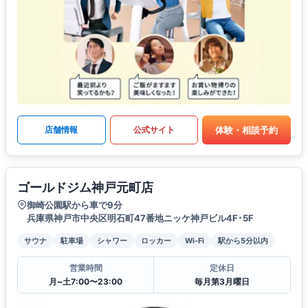
体験・相談予約
店舗情報
公式サイト
ゴールドジム神戸元町店
御崎公園駅から車で9分
兵庫県神戸市中央区明石町47番地ニッケ神戸ビル4F･5F
サウナ
駐車場
シャワー
ロッカー
Wi-Fi
駅から5分以内
営業時間
定休日
月~土7:00〜23:00
毎月第3月曜日