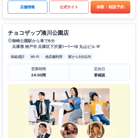
体験・相談予約
店舗情報
公式サイト
チョコザップ湊川公園店
御崎公園駅から車で6分
兵庫県 神戸市 兵庫区下沢通1ー1ー18 丸山ビル 1F
体組成計
Wi-Fi
他店舗利用
駅から5分以内
営業時間
定休日
24:00間
要確認