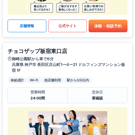
体験・相談予約
店舗情報
公式サイト
チョコザップ板宿東口店
御崎公園駅から車で6分
兵庫県 神戸市 長田区庄山町1ー4ー21 ドルフィンズマンション板
宿 1F
体組成計
Wi-Fi
他店舗利用
駅から5分以内
営業時間
定休日
24:00間
要確認