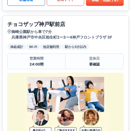
チョコザップ神戸駅前店
御崎公園駅から車で7分
兵庫県神戸市中央区相生町2ー3ー4神戸フロントプラザ 3F
体組成計
Wi-Fi
他店舗利用
駅から5分以内
営業時間
定休日
24:00間
要確認