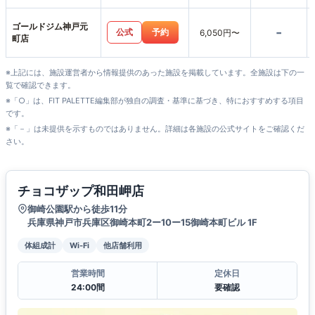
ゴールドジム神戸元
-
公式
予約
6,050円〜
町店
※上記には、施設運営者から情報提供のあった施設を掲載しています。全施設は下の一
覧で確認できます。
※「○」は、FIT PALETTE編集部が独自の調査・基準に基づき、特におすすめする項目
です。
※「－」は未提供を示すものではありません。詳細は各施設の公式サイトをご確認くだ
さい。
チョコザップ和田岬店
御崎公園駅から徒歩11分
兵庫県神戸市兵庫区御崎本町2ー10ー15御崎本町ビル 1F
体組成計
Wi-Fi
他店舗利用
営業時間
定休日
24:00間
要確認