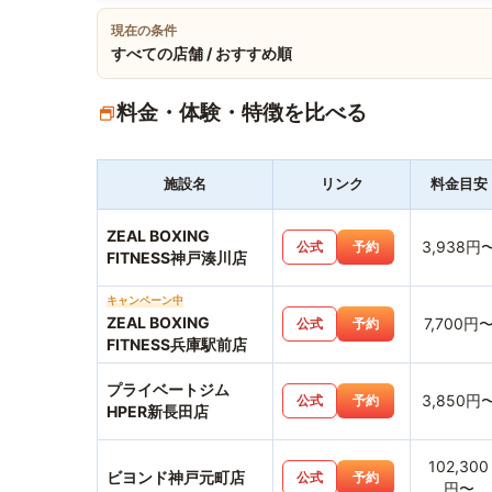
現在の条件
すべての店舗 / おすすめ順
料金・体験・特徴を比べる
施設名
リンク
料金目安
ZEAL BOXING
3,938円
公式
予約
FITNESS神戸湊川店
キャンペーン中
ZEAL BOXING
7,700円
公式
予約
FITNESS兵庫駅前店
プライベートジム
3,850円
公式
予約
HPER新長田店
102,300
ビヨンド神戸元町店
公式
予約
円〜