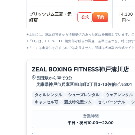
プリッツジム三宮・元
14,300
公式
予約
町店
円〜
※上記には、施設運営者から情報提供のあった施設を掲載しています。
※「○」は、FIT PALETTE編集部が独自の調査・基準に基づき、特にお
※「－」は未提供を示すものではありません。詳細は各施設の公式サイト
ZEAL BOXING FITNESS神戸湊川店
長田駅から車で3分
兵庫県神戸市兵庫区東山町2丁目3-13佐伯ビル301
タオルレンタル
シューズレンタル
ウェアレンタル
キャンセル可
競技特化型ジム
セミパーソナル
シ
営業時間
平日・祝日10:00〜22:00