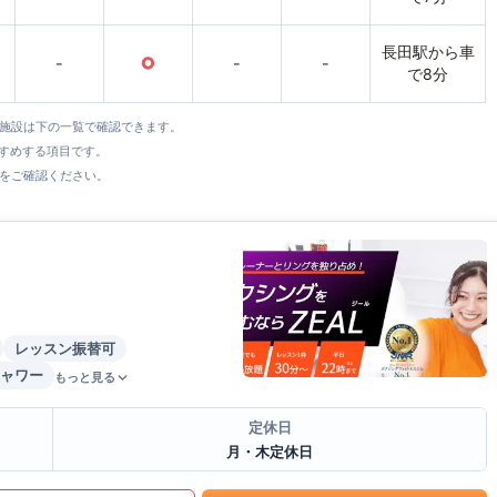
長田駅から車
-
○
-
-
で8分
全施設は下の一覧で確認できます。
すすめする項目です。
をご確認ください。
レッスン振替可
ャワー
もっと見る
定休日
月・木定休日