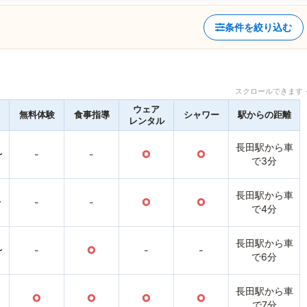
条件を絞り込む
スクロールできます 
ウェア
無料体験
食事指導
シャワー
駅からの距離
レンタル
長田駅から車
〜
-
-
○
○
で3分
長田駅から車
〜
-
-
○
○
で4分
長田駅から車
〜
-
○
-
-
で6分
長田駅から車
○
○
○
○
で7分