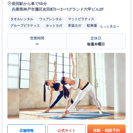
長田駅から車で18分
兵庫県神戸市灘区友田町5ー2ー1グランド六甲ビル2F
タオルレンタル
ウェアレンタル
マットピラティス
グループピラティス
ホットヨガ
常温ヨガ
駐車場
もっと見る
営業時間
定休日
ー
毎週木曜日
体験・相談予約
店舗情報
公式サイト