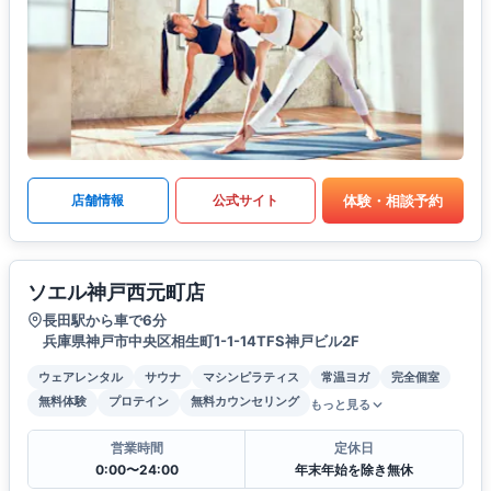
体験・相談予約
店舗情報
公式サイト
ソエル神戸西元町店
長田駅から車で6分
兵庫県神戸市中央区相生町1-1-14TFS神戸ビル2F
ウェアレンタル
サウナ
マシンピラティス
常温ヨガ
完全個室
無料体験
プロテイン
無料カウンセリング
もっと見る
営業時間
定休日
0:00〜24:00
年末年始を除き無休