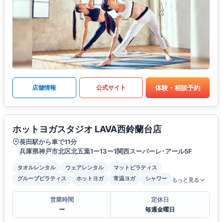
体験・相談予約
店舗情報
公式サイト
ホットヨガスタジオ LAVA西鈴蘭台店
長田駅から車で11分
兵庫県神戸市北区北五葉1ー13ー1関西スーパーレ･アール5F
タオルレンタル
ウェアレンタル
マットピラティス
グループピラティス
ホットヨガ
常温ヨガ
シャワー
もっと見る
営業時間
定休日
ー
毎週金曜日