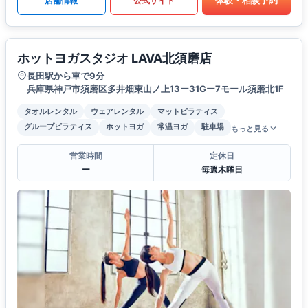
体験・相談予約
店舗情報
公式サイト
ホットヨガスタジオ LAVA北須磨店
長田駅から車で9分
兵庫県神戸市須磨区多井畑東山ノ上13ー31Gー7モール須磨北1F
タオルレンタル
ウェアレンタル
マットピラティス
グループピラティス
ホットヨガ
常温ヨガ
駐車場
もっと見る
営業時間
定休日
ー
毎週木曜日