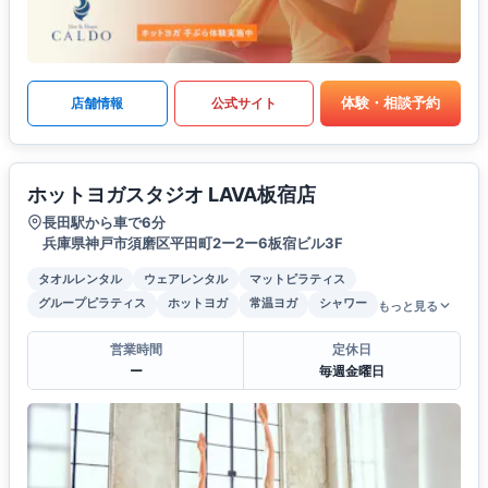
体験・相談予約
店舗情報
公式サイト
ホットヨガスタジオ LAVA板宿店
長田駅から車で6分
兵庫県神戸市須磨区平田町2ー2ー6板宿ビル3F
タオルレンタル
ウェアレンタル
マットピラティス
グループピラティス
ホットヨガ
常温ヨガ
シャワー
もっと見る
営業時間
定休日
ー
毎週金曜日