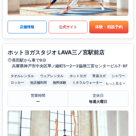
体験・相談予約
店舗情報
公式サイト
ホットヨガスタジオ LAVA三ノ宮駅前店
長田駅から車で9分
兵庫県神戸市中央区琴ノ緒町5ー2ー3協律三宮センタービル7･8F
タオルレンタル
ウェアレンタル
ホットヨガ
常温ヨガ
シャワー
ロッカー
他店舗利用
無料体験
ミネラルウォーター
もっと見る
営業時間
定休日
ー
毎週火曜日