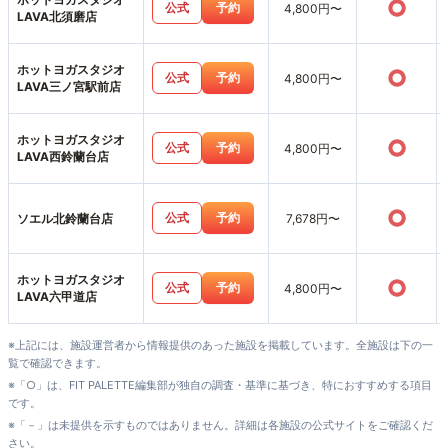
○
公式
予約
4,800円〜
LAVA北須磨店
ホットヨガスタジオ
○
公式
予約
4,800円〜
LAVA三ノ宮駅前店
ホットヨガスタジオ
○
公式
予約
4,800円〜
LAVA西鈴蘭台店
○
公式
予約
ソエル北鈴蘭台店
7,678円〜
ホットヨガスタジオ
○
公式
予約
4,800円〜
LAVA六甲道店
※上記には、施設運営者から情報提供のあった施設を掲載しています。全施設は下の一
覧で確認できます。
※「○」は、FIT PALETTE編集部が独自の調査・基準に基づき、特におすすめする項目
です。
※「－」は未提供を示すものではありません。詳細は各施設の公式サイトをご確認くだ
さい。