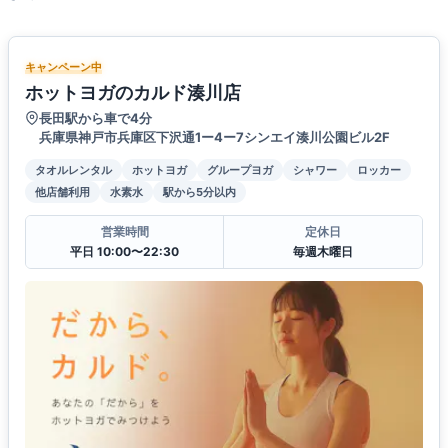
キャンペーン中
ホットヨガのカルド湊川店
長田駅から車で4分
兵庫県神戸市兵庫区下沢通1ー4ー7シンエイ湊川公園ビル2F
タオルレンタル
ホットヨガ
グループヨガ
シャワー
ロッカー
他店舗利用
水素水
駅から5分以内
営業時間
定休日
平日 10:00〜22:30
毎週木曜日