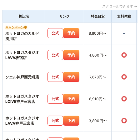
スクロールできます →
施設名
リンク
料金目安
無料体験
キャンペーン中
-
公式
予約
ホットヨガのカルド
8,800円〜
湊川店
ホットヨガスタジオ
○
公式
予約
4,800円〜
LAVA板宿店
○
公式
予約
ソエル神戸西元町店
7,678円〜
ホットヨガスタジオ
○
公式
予約
8,910円〜
LOIVE神戸三宮店
ホットヨガスタジオ
○
公式
予約
3,800円〜
LAVA神戸三宮店
ホットヨガスタジオ