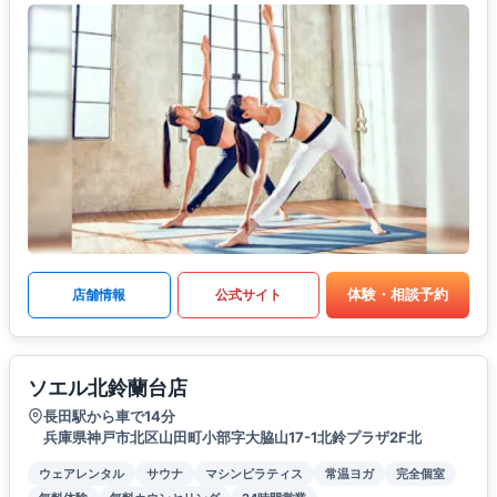
体験・相談予約
店舗情報
公式サイト
ソエル北鈴蘭台店
長田駅から車で14分
兵庫県神戸市北区山田町小部字大脇山17-1北鈴プラザ2F北
ウェアレンタル
サウナ
マシンピラティス
常温ヨガ
完全個室