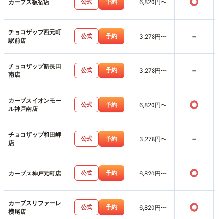
○
公式
予約
カーブス板宿店
6,820円〜
チョコザップ西元町
-
公式
予約
3,278円〜
駅前店
チョコザップ新長田
-
公式
予約
3,278円〜
南店
カーブスイオンモー
○
公式
予約
6,820円〜
ル神戸南店
チョコザップ和田岬
-
公式
予約
3,278円〜
店
○
公式
予約
カーブス神戸元町店
6,820円〜
カーブスリファーレ
○
公式
予約
6,820円〜
横尾店