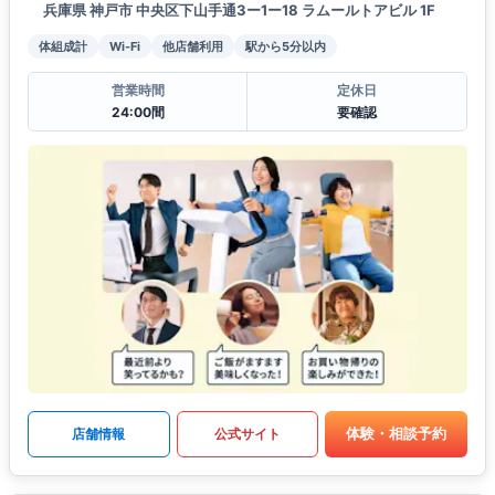
兵庫県 神戸市 中央区下山手通3ー1ー18 ラムールトアビル 1F
体組成計
Wi-Fi
他店舗利用
駅から5分以内
営業時間
定休日
24:00間
要確認
体験・相談予約
店舗情報
公式サイト