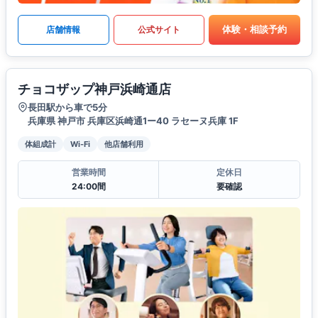
体験・相談予約
店舗情報
公式サイト
チョコザップ神戸浜崎通店
長田駅から車で5分
兵庫県 神戸市 兵庫区浜崎通1ー40 ラセーヌ兵庫 1F
体組成計
Wi-Fi
他店舗利用
営業時間
定休日
24:00間
要確認