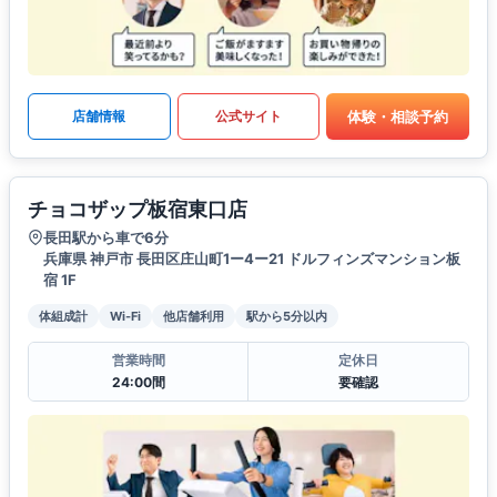
体験・相談予約
店舗情報
公式サイト
チョコザップ板宿東口店
長田駅から車で6分
兵庫県 神戸市 長田区庄山町1ー4ー21 ドルフィンズマンション板
宿 1F
体組成計
Wi-Fi
他店舗利用
駅から5分以内
営業時間
定休日
24:00間
要確認