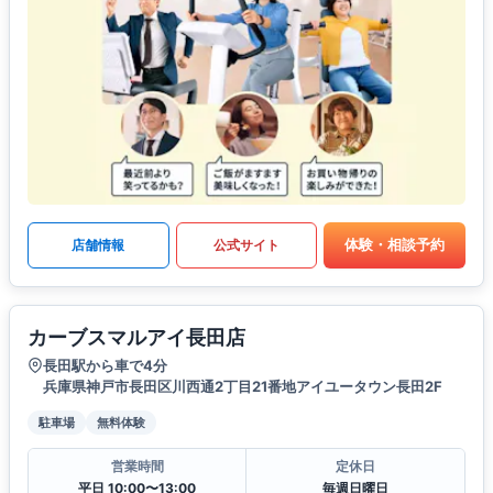
体験・相談予約
店舗情報
公式サイト
カーブスマルアイ長田店
長田駅から車で4分
兵庫県神戸市長田区川西通2丁目21番地アイユータウン長田2F
駐車場
無料体験
営業時間
定休日
平日 10:00〜13:00
毎週日曜日