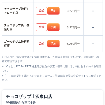
チョコザップ神戸ト
-
公式
予約
3,278円〜
アロード店
チョコザップ長田長
-
公式
予約
3,278円〜
楽町店
ゴールドジム神戸元
-
公式
予約
6,050円〜
町店
※上記には、施設運営者から情報提供のあった施設を掲載しています。全施設は下の一
覧で確認できます。
※「○」は、FIT PALETTE編集部が独自の調査・基準に基づき、特におすすめする項目
です。
※「－」は未提供を示すものではありません。詳細は各施設の公式サイトをご確認くだ
さい。
チョコザップ上沢東口店
長田駅から車で3分