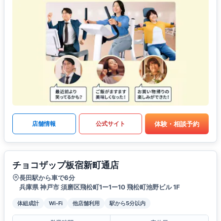
体験・相談予約
店舗情報
公式サイト
チョコザップ板宿新町通店
長田駅から車で6分
兵庫県 神戸市 須磨区飛松町1ー1ー10 飛松町池野ビル 1F
体組成計
Wi-Fi
他店舗利用
駅から5分以内