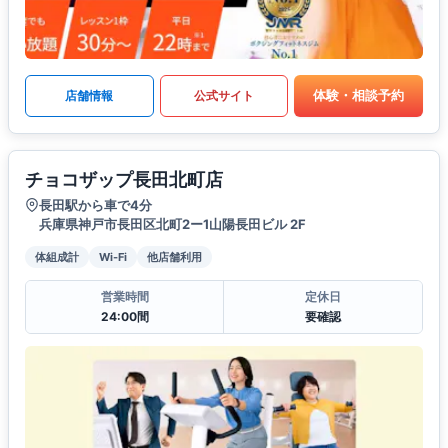
体験・相談予約
店舗情報
公式サイト
チョコザップ長田北町店
長田駅から車で4分
兵庫県神戸市長田区北町2ー1山陽長田ビル 2F
体組成計
Wi-Fi
他店舗利用
営業時間
定休日
24:00間
要確認