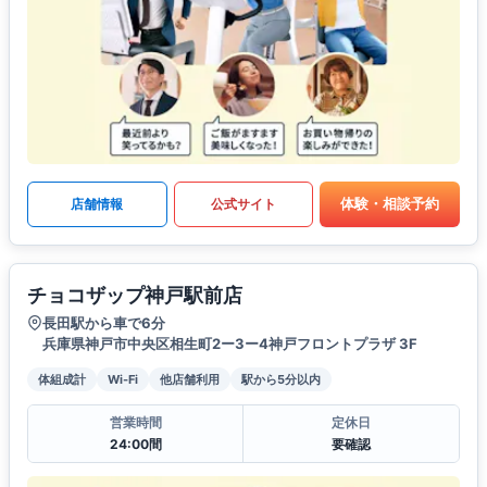
体験・相談予約
店舗情報
公式サイト
チョコザップ神戸駅前店
長田駅から車で6分
兵庫県神戸市中央区相生町2ー3ー4神戸フロントプラザ 3F
体組成計
Wi-Fi
他店舗利用
駅から5分以内
営業時間
定休日
24:00間
要確認