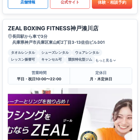
体験・相談予約
店舗情報
公式サイト
ZEAL BOXING FITNESS神戸湊川店
長田駅から車で3分
兵庫県神戸市兵庫区東山町2丁目3-13佐伯ビル301
タオルレンタル
シューズレンタル
ウェアレンタル
レッスン振替可
キャンセル可
競技特化型ジム
もっと見る
営業時間
定休日
平日・祝日10:00〜22:00
月・木定休日