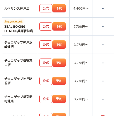
-
公式
予約
ルネサンス神戸店
4,400円〜
キャンペーン中
-
公式
予約
ZEAL BOXING
7,700円〜
FITNESS兵庫駅前店
チョコザップ神戸浜
-
公式
予約
3,278円〜
崎通店
チョコザップ板宿東
-
公式
予約
3,278円〜
口店
チョコザップ神戸駅
-
公式
予約
3,278円〜
前店
チョコザップ板宿新
-
公式
予約
3,278円〜
町通店