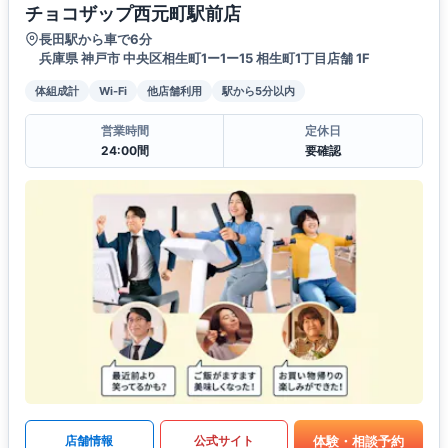
チョコザップ西元町駅前店
長田駅から車で6分
兵庫県 神戸市 中央区相生町1ー1ー15 相生町1丁目店舗 1F
体組成計
Wi-Fi
他店舗利用
駅から5分以内
営業時間
定休日
24:00間
要確認
体験・相談予約
店舗情報
公式サイト