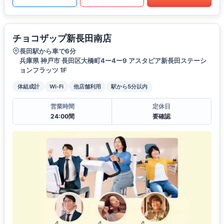
チョコザップ新長田南店
長田駅から車で6分
兵庫県 神戸市 長田区大橋町4ー4ー9 アスタピア新長田ステーシ
ョンフラッツ 1F
体組成計
Wi-Fi
他店舗利用
駅から5分以内
営業時間
定休日
24:00間
要確認