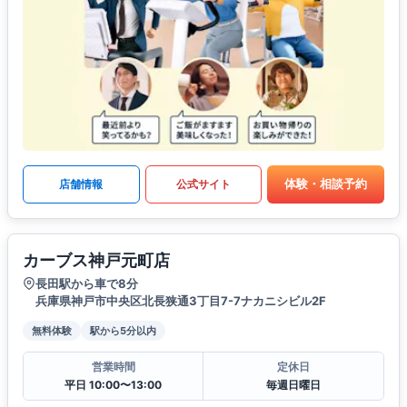
体験・相談予約
店舗情報
公式サイト
カーブス神戸元町店
長田駅から車で8分
兵庫県神戸市中央区北長狭通3丁目7-7ナカニシビル2F
無料体験
駅から5分以内
営業時間
定休日
平日 10:00〜13:00
毎週日曜日