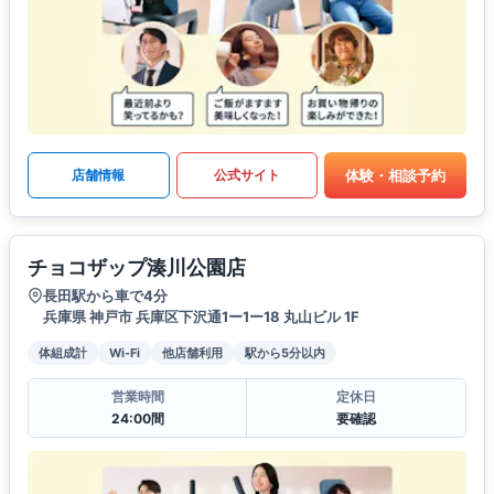
体験・相談予約
店舗情報
公式サイト
チョコザップ湊川公園店
長田駅から車で4分
兵庫県 神戸市 兵庫区下沢通1ー1ー18 丸山ビル 1F
体組成計
Wi-Fi
他店舗利用
駅から5分以内
営業時間
定休日
24:00間
要確認