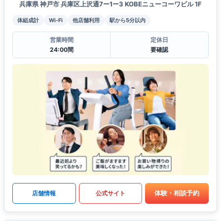
兵庫県 神戸市 兵庫区上沢通7ー1ー3 KOBEニューコーワビル 1F
体組成計
Wi-Fi
他店舗利用
駅から5分以内
営業時間
定休日
24:00間
要確認
体験・相談予約
店舗情報
公式サイト