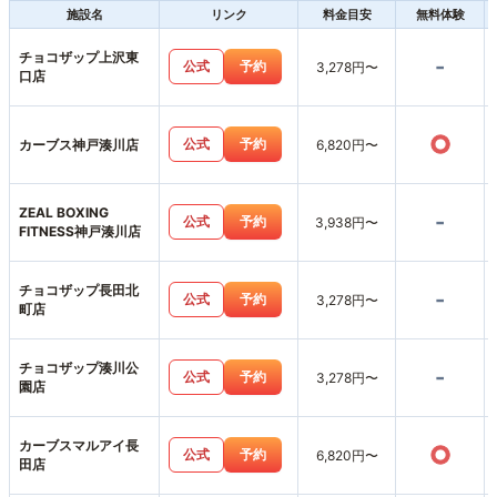
施設名
リンク
料金目安
無料体験
チョコザップ上沢東
-
公式
予約
3,278円〜
口店
○
公式
予約
カーブス神戸湊川店
6,820円〜
ZEAL BOXING
-
公式
予約
3,938円〜
FITNESS神戸湊川店
チョコザップ長田北
-
公式
予約
3,278円〜
町店
チョコザップ湊川公
-
公式
予約
3,278円〜
園店
カーブスマルアイ長
○
公式
予約
6,820円〜
田店