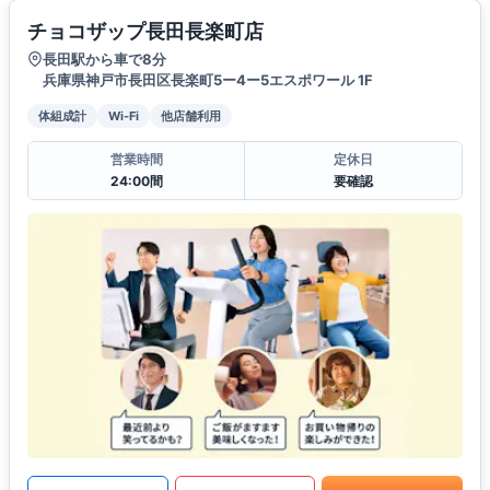
チョコザップ長田長楽町店
長田駅から車で8分
兵庫県神戸市長田区長楽町5ー4ー5エスポワール 1F
体組成計
Wi-Fi
他店舗利用
営業時間
定休日
24:00間
要確認