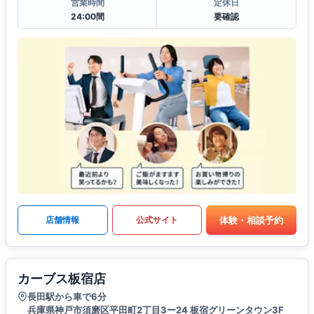
営業時間
定休日
24:00間
要確認
体験・相談予約
店舗情報
公式サイト
カーブス板宿店
長田駅から車で6分
兵庫県神戸市須磨区平田町2丁目3ー24 板宿グリーンタウン3F