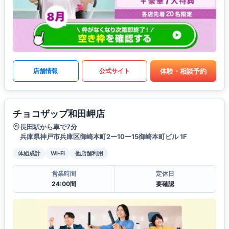
体験・相談予約
店舗情報
公式サイト
チョコザップ和田岬店
長田駅から車で7分
兵庫県神戸市兵庫区御崎本町2ー10ー15御崎本町ビル 1F
体組成計
Wi-Fi
他店舗利用
営業時間
定休日
24:00間
要確認