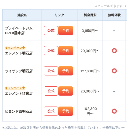
スクロールできます →
施設名
リンク
料金目安
無料体験
プライベートジム
-
公式
予約
3,850円〜
HPER垂水店
キャンペーン中
○
公式
予約
20,000円〜
エレメント明石店
○
公式
予約
ライザップ明石店
327,800円〜
キャンペーン中
-
公式
予約
20,000円〜
エレメント須磨店
102,300
○
公式
予約
ビヨンド西明石店
円〜
※上記には、施設運営者から情報提供のあった施設を掲載しています。全施設は下の一