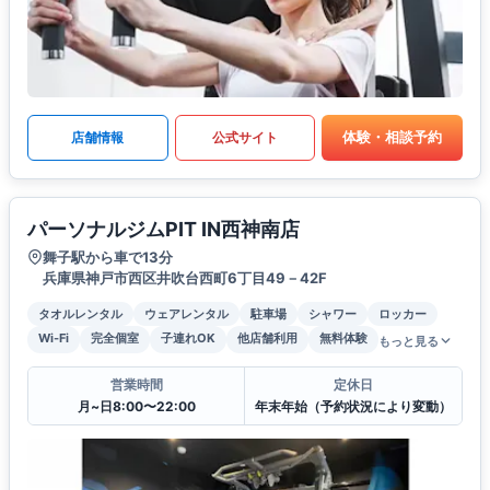
体験・相談予約
店舗情報
公式サイト
パーソナルジムPIT IN西神南店
舞子駅から車で13分
兵庫県神戸市西区井吹台西町6丁目49－42F
タオルレンタル
ウェアレンタル
駐車場
シャワー
ロッカー
Wi-Fi
完全個室
子連れOK
他店舗利用
無料体験
もっと見る
営業時間
定休日
月~日8:00〜22:00
年末年始（予約状況により変動）