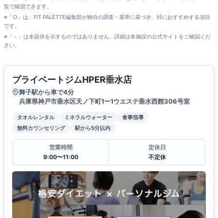
覧で確認できます。
※「○」は、FIT PALETTE編集部が独自の調査・基準に基づき、特におすすめする項目
です。
※「－」は未提供を示すものではありません。詳細は各施設の公式サイトをご確認くだ
さい。
プライベートジムHPER垂水店
舞子駅から車で4分
兵庫県神戸市垂水区天ノ下町1ー1ウエステ垂水西館306号室
タオルレンタル
ミネラルウォーター
食事指導
無料カウンセリング
駅から5分以内
営業時間
定休日
9:00〜11:00
不定休