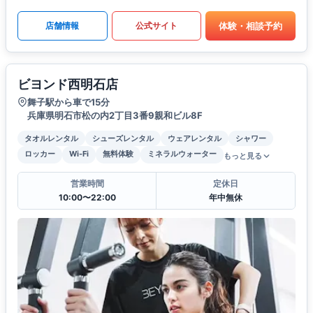
体験・相談予約
店舗情報
公式サイト
ビヨンド西明石店
舞子駅から車で15分
兵庫県明石市松の内2丁目3番9親和ビル8F
タオルレンタル
シューズレンタル
ウェアレンタル
シャワー
ロッカー
Wi-Fi
無料体験
ミネラルウォーター
もっと見る
営業時間
定休日
10:00〜22:00
年中無休