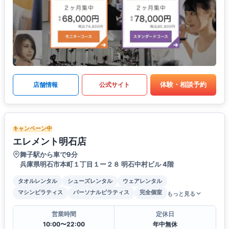
体験・相談予約
店舗情報
公式サイト
キャンペーン中
エレメント明石店
舞子駅から車で9分
兵庫県明石市本町１丁目１ー２８ 明石中村ビル 4階
タオルレンタル
シューズレンタル
ウェアレンタル
マシンピラティス
パーソナルピラティス
完全個室
もっと見る
営業時間
定休日
10:00〜22:00
年中無休