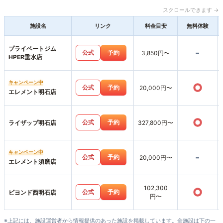
スクロールできます →
施設名
リンク
料金目安
無料体験
プライベートジム
-
公式
予約
3,850円〜
HPER垂水店
キャンペーン中
○
公式
予約
20,000円〜
エレメント明石店
○
公式
予約
ライザップ明石店
327,800円〜
キャンペーン中
-
公式
予約
20,000円〜
エレメント須磨店
102,300
○
公式
予約
ビヨンド西明石店
円〜
※上記には、施設運営者から情報提供のあった施設を掲載しています。全施設は下の一