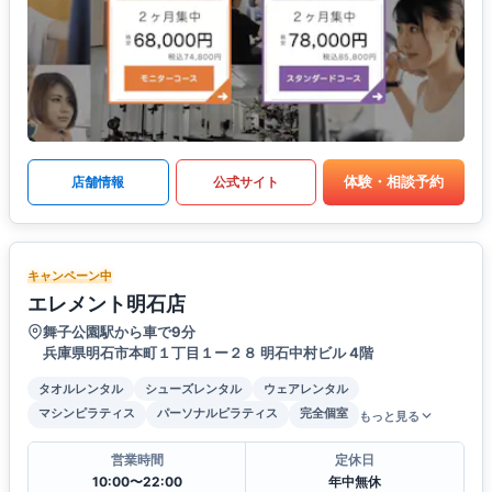
体験・相談予約
店舗情報
公式サイト
キャンペーン中
エレメント明石店
舞子公園駅から車で9分
兵庫県明石市本町１丁目１ー２８ 明石中村ビル 4階
タオルレンタル
シューズレンタル
ウェアレンタル
マシンピラティス
パーソナルピラティス
完全個室
もっと見る
営業時間
定休日
10:00〜22:00
年中無休