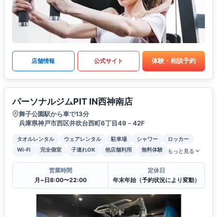
体験・相談予約
店舗情報
公式サイト
パーソナルジムPIT IN西神南店
舞子公園駅から車で13分
兵庫県神戸市西区井吹台西町6丁目49－42F
タオルレンタル
ウェアレンタル
駐車場
シャワー
ロッカー
Wi-Fi
完全個室
子連れOK
他店舗利用
無料体験
もっと見る
営業時間
定休日
月~日8:00〜22:00
年末年始（予約状況により変動）