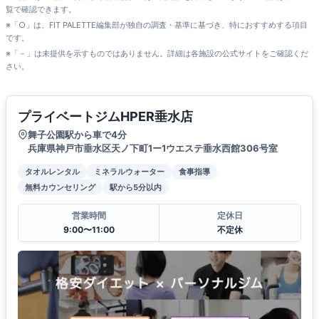
覧で確認できます。
※「○」は、FIT PALETTE編集部が独自の調査・基準に基づき、特におすすめする項目
です。
※「－」は未提供を示すものではありません。詳細は各施設の公式サイトをご確認くだ
さい。
プライベートジムHPER垂水店
舞子公園駅から車で4分
兵庫県神戸市垂水区天ノ下町1ー1ウエステ垂水西館306号室
タオルレンタル
ミネラルウォーター
食事指導
無料カウンセリング
駅から5分以内
営業時間
定休日
9:00〜11:00
不定休