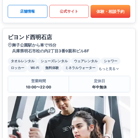
体験・相談予約
店舗情報
公式サイト
ビヨンド西明石店
舞子公園駅から車で15分
兵庫県明石市松の内2丁目3番9親和ビル8F
タオルレンタル
シューズレンタル
ウェアレンタル
シャワー
ロッカー
Wi-Fi
無料体験
ミネラルウォーター
もっと見る
営業時間
定休日
10:00〜22:00
年中無休