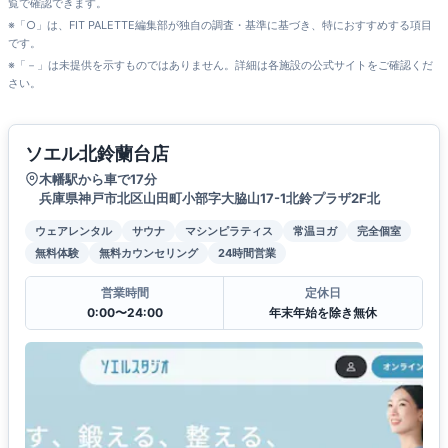
覧で確認できます。
※「○」は、FIT PALETTE編集部が独自の調査・基準に基づき、特におすすめする項目
です。
※「－」は未提供を示すものではありません。詳細は各施設の公式サイトをご確認くだ
さい。
ソエル北鈴蘭台店
木幡駅から車で17分
兵庫県神戸市北区山田町小部字大脇山17-1北鈴プラザ2F北
ウェアレンタル
サウナ
マシンピラティス
常温ヨガ
完全個室
無料体験
無料カウンセリング
24時間営業
営業時間
定休日
0:00〜24:00
年末年始を除き無休