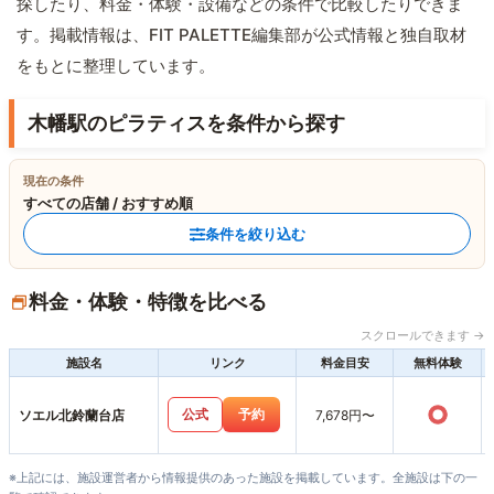
探したり、料金・体験・設備などの条件で比較したりできま
す。掲載情報は、FIT PALETTE編集部が公式情報と独自取材
をもとに整理しています。
木幡駅のピラティスを条件から探す
現在の条件
すべての店舗 / おすすめ順
条件を絞り込む
料金・体験・特徴を比べる
スクロールできます →
施設名
リンク
料金目安
無料体験
○
公式
予約
ソエル北鈴蘭台店
7,678円〜
※上記には、施設運営者から情報提供のあった施設を掲載しています。全施設は下の一