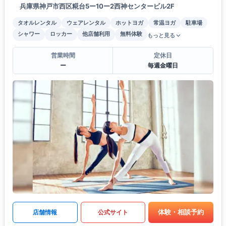
兵庫県神戸市西区糀台5ー10ー2西神センタービル2F
タオルレンタル
ウェアレンタル
ホットヨガ
常温ヨガ
駐車場
シャワー
ロッカー
他店舗利用
無料体験
もっと見る
営業時間
定休日
ー
毎週金曜日
体験・相談予約
店舗情報
公式サイト