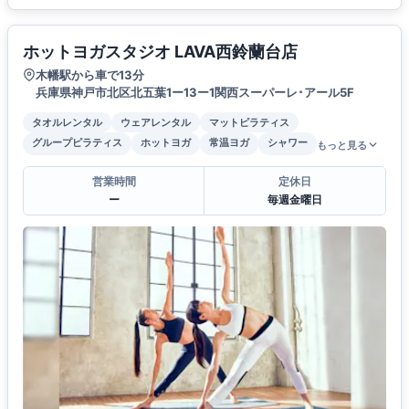
ホットヨガスタジオ LAVA西鈴蘭台店
木幡駅から車で13分
兵庫県神戸市北区北五葉1ー13ー1関西スーパーレ･アール5F
タオルレンタル
ウェアレンタル
マットピラティス
グループピラティス
ホットヨガ
常温ヨガ
シャワー
もっと見る
営業時間
定休日
ー
毎週金曜日