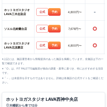
ホットヨガスタジオ
-
公式
予約
4,800円〜
LAVA三木志染店
○
公式
予約
ソエル北鈴蘭台店
7,678円〜
ホットヨガスタジオ
○
公式
予約
4,800円〜
LAVA北須磨店
※上記には、施設運営者から情報提供のあった施設を掲載しています。全施設は下の一
覧で確認できます。
※「○」は、FIT PALETTE編集部が独自の調査・基準に基づき、特におすすめする項目
です。
※「－」は未提供を示すものではありません。詳細は各施設の公式サイトをご確認くだ
さい。
ホットヨガスタジオ LAVA西神中央店
木幡駅から車で12分