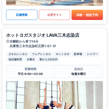
体験・相談予約
店舗情報
公式サイト
ホットヨガスタジオ LAVA三木志染店
木幡駅から車で14分
兵庫県三木市志染町広野1-67-1F
タオルレンタル
ウェアレンタル
ホットヨガ
駐車場
シャワー
他店舗利用
水素水
駅から5分以内
営業時間
定休日
平日 9:00〜22:00
毎週木曜日