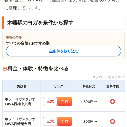
に整理しています。
木幡駅のヨガを条件から探す
現在の条件
すべての店舗 / おすすめ順
条件を絞り込む
料金・体験・特徴を比べる
スクロールできます →
施設名
リンク
料金目安
無料体験
ホットヨガスタジオ
○
公式
予約
4,800円〜
LAVA西神中央店
ホットヨガスタジオ
○
公式
予約
4,800円〜
LAVA西鈴蘭台店