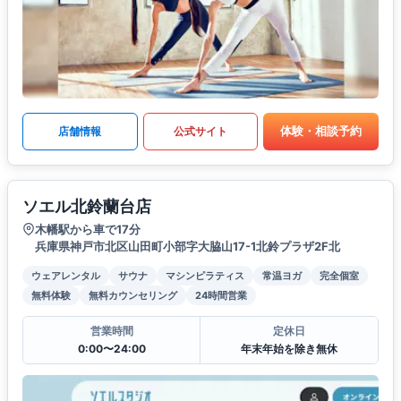
体験・相談予約
店舗情報
公式サイト
ソエル北鈴蘭台店
木幡駅から車で17分
兵庫県神戸市北区山田町小部字大脇山17-1北鈴プラザ2F北
ウェアレンタル
サウナ
マシンピラティス
常温ヨガ
完全個室
無料体験
無料カウンセリング
24時間営業
営業時間
定休日
0:00〜24:00
年末年始を除き無休