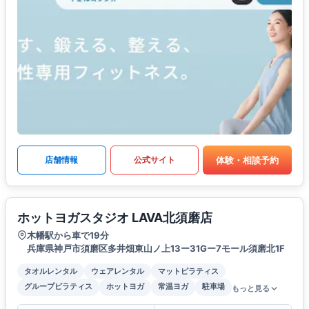
体験・相談予約
店舗情報
公式サイト
ホットヨガスタジオ LAVA北須磨店
木幡駅から車で19分
兵庫県神戸市須磨区多井畑東山ノ上13ー31Gー7モール須磨北1F
タオルレンタル
ウェアレンタル
マットピラティス
グループピラティス
ホットヨガ
常温ヨガ
駐車場
もっと見る