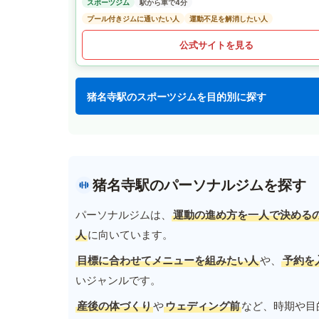
スポーツジム
駅から車で4分
プール付きジムに通いたい人
運動不足を解消したい人
公式サイトを見る
猪名寺駅のスポーツジムを目的別に探す
猪名寺駅のパーソナルジムを探す
パーソナルジムは、
運動の進め方を一人で決める
人
に向いています。
目標に合わせてメニューを組みたい人
や、
予約を
いジャンルです。
産後の体づくり
や
ウェディング前
など、時期や目