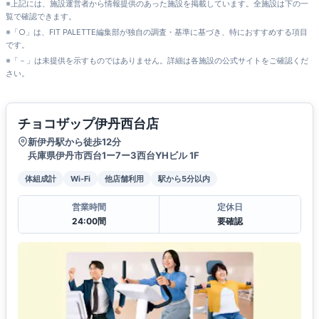
※上記には、施設運営者から情報提供のあった施設を掲載しています。全施設は下の一
覧で確認できます。
※「○」は、FIT PALETTE編集部が独自の調査・基準に基づき、特におすすめする項目
です。
※「－」は未提供を示すものではありません。詳細は各施設の公式サイトをご確認くだ
さい。
チョコザップ伊丹西台店
新伊丹駅から徒歩12分
兵庫県伊丹市西台1ー7ー3西台YHビル 1F
体組成計
Wi-Fi
他店舗利用
駅から5分以内
営業時間
定休日
24:00間
要確認