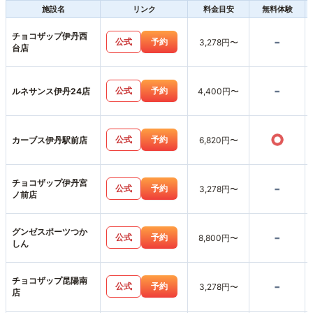
施設名
リンク
料金目安
無料体験
チョコザップ伊丹西
-
公式
予約
3,278円〜
台店
-
公式
予約
ルネサンス伊丹24店
4,400円〜
○
公式
予約
カーブス伊丹駅前店
6,820円〜
チョコザップ伊丹宮
-
公式
予約
3,278円〜
ノ前店
グンゼスポーツつか
-
公式
予約
8,800円〜
しん
チョコザップ昆陽南
-
公式
予約
3,278円〜
店