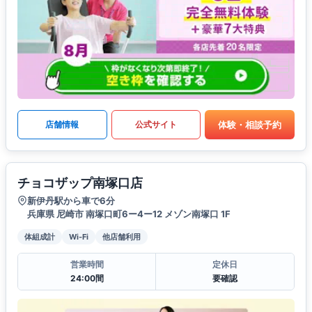
体験・相談予約
店舗情報
公式サイト
チョコザップ南塚口店
新伊丹駅から車で6分
兵庫県 尼崎市 南塚口町6ー4ー12 メゾン南塚口 1F
体組成計
Wi-Fi
他店舗利用
営業時間
定休日
24:00間
要確認