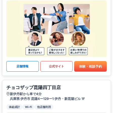
体験・相談予約
店舗情報
公式サイト
チョコザップ昆陽四丁目店
新伊丹駅から車で4分
兵庫県 伊丹市 昆陽4ー129ー1 伊丹・新昆陽ビル 1F
体組成計
Wi-Fi
他店舗利用