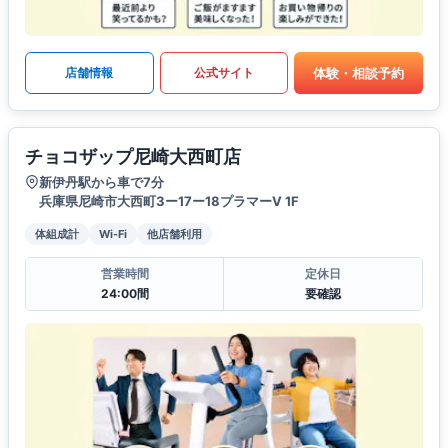
体験・相談予約
店舗情報
公式サイト
チョコザップ尼崎大西町店
新伊丹駅から車で7分
兵庫県尼崎市大西町3ー17ー18プラマーV 1F
体組成計
Wi-Fi
他店舗利用
営業時間
定休日
24:00間
要確認