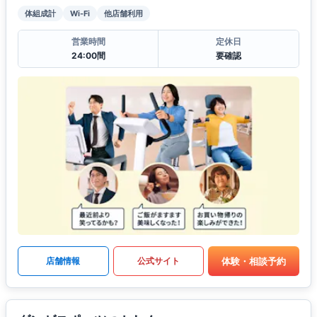
体組成計
Wi-Fi
他店舗利用
営業時間
定休日
24:00間
要確認
体験・相談予約
店舗情報
公式サイト