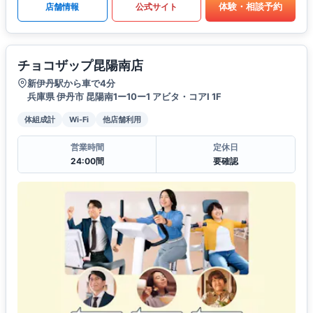
体験・相談予約
店舗情報
公式サイト
チョコザップ昆陽南店
新伊丹駅から車で4分
兵庫県 伊丹市 昆陽南1ー10ー1 アビタ・コアI 1F
体組成計
Wi-Fi
他店舗利用
営業時間
定休日
24:00間
要確認