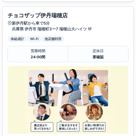
チョコザップ伊丹瑞穂店
新伊丹駅から車で5分
兵庫県 伊丹市 瑞穂町3ー7 瑞穂山大ハイツ 1F
体組成計
Wi-Fi
他店舗利用
営業時間
定休日
24:00間
要確認