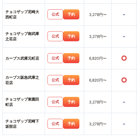
チョコザップ尼崎大
-
公式
予約
3,278円〜
西町店
チョコザップ南武庫
-
公式
予約
3,278円〜
之荘店
○
公式
予約
カーブス武庫元町店
6,820円〜
カーブス阪急武庫之
○
公式
予約
6,820円〜
荘店
チョコザップ東園田
-
公式
予約
3,278円〜
町店
チョコザップ尼崎下
-
公式
予約
3,278円〜
坂部店