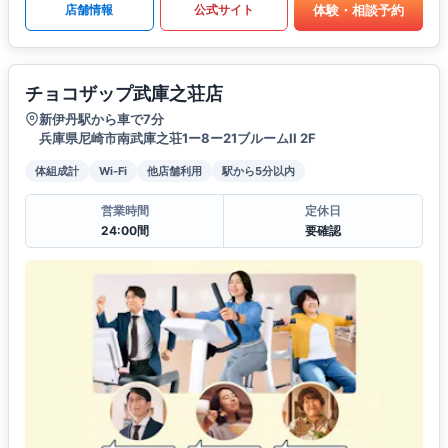
体験・相談予約
店舗情報
公式サイト
チョコザップ武庫之荘店
新伊丹駅から車で7分
兵庫県尼崎市南武庫之荘1ー8ー21ブルームII 2F
体組成計
Wi-Fi
他店舗利用
駅から5分以内
営業時間
定休日
24:00間
要確認