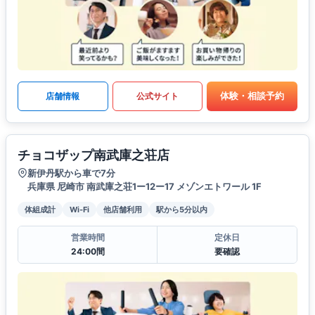
体験・相談予約
店舗情報
公式サイト
チョコザップ南武庫之荘店
新伊丹駅から車で7分
兵庫県 尼崎市 南武庫之荘1ー12ー17 メゾンエトワール 1F
体組成計
Wi-Fi
他店舗利用
駅から5分以内
営業時間
定休日
24:00間
要確認