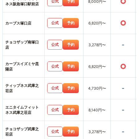
○
公式
予約
8,000円〜
ネス阪急塚口駅前店
○
公式
予約
カーブス塚口店
6,820円〜
チョコザップ南塚口
-
公式
予約
3,278円〜
店
カーブスイズミヤ昆
○
公式
予約
6,820円〜
陽店
ティップネス武庫之
-
公式
予約
4,730円〜
荘店
エニタイムフィット
-
公式
予約
8,140円〜
ネス武庫之荘店
チョコザップ武庫之
-
公式
予約
3,278円〜
荘店