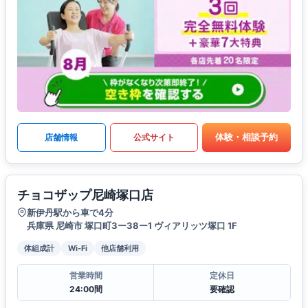
体験・相談予約
店舗情報
公式サイト
チョコザップ尼崎塚口店
新伊丹駅から車で4分
兵庫県 尼崎市 塚口町3ー38ー1 ヴィアリッツ塚口 1F
体組成計
Wi-Fi
他店舗利用
営業時間
定休日
24:00間
要確認