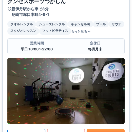
グンゼスポーツつかしん
新伊丹駅から車で3分
尼崎市塚口本町4-8-1
タオルレンタル
シューズレンタル
キャンセル可
プール
サウナ
スタジオレッスン
マットピラティス
もっと見る
営業時間
定休日
平日 10:00〜22:00
毎月月末