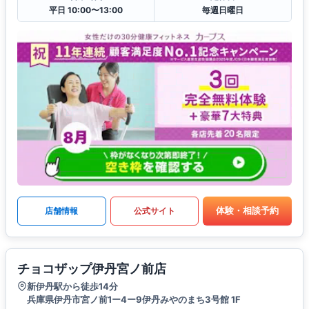
平日 10:00〜13:00
毎週日曜日
体験・相談予約
店舗情報
公式サイト
チョコザップ伊丹宮ノ前店
新伊丹駅から徒歩14分
兵庫県伊丹市宮ノ前1ー4ー9伊丹みやのまち3号館 1F