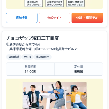
体験・相談予約
店舗情報
公式サイト
チョコザップ塚口三丁目店
新伊丹駅から車で4分
兵庫県尼崎市塚口町3ー38ー59奄美富士ビル 2F
体組成計
Wi-Fi
他店舗利用
営業時間
定休日
24:00間
要確認