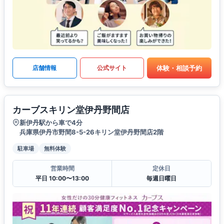
体験・相談予約
店舗情報
公式サイト
カーブスキリン堂伊丹野間店
新伊丹駅から車で4分
兵庫県伊丹市野間8-5-26キリン堂伊丹野間店2階
駐車場
無料体験
営業時間
定休日
平日 10:00〜13:00
毎週日曜日