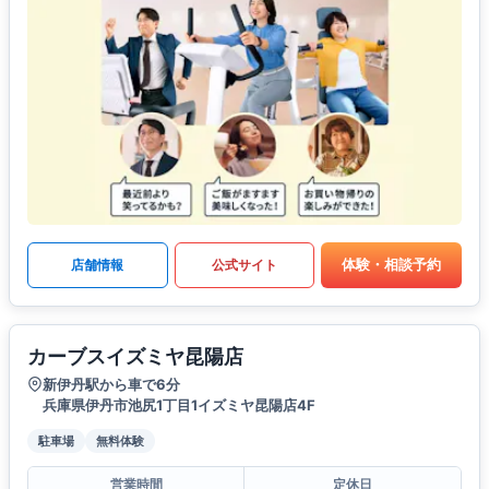
体験・相談予約
店舗情報
公式サイト
カーブスイズミヤ昆陽店
新伊丹駅から車で6分
兵庫県伊丹市池尻1丁目1イズミヤ昆陽店4F
駐車場
無料体験
営業時間
定休日