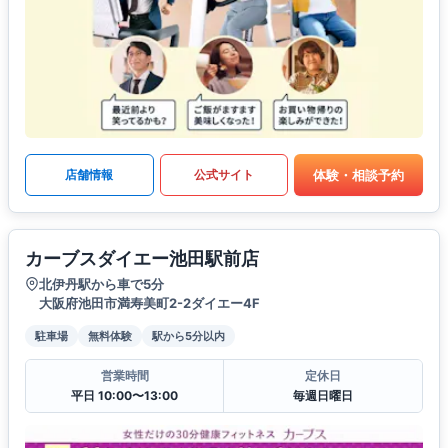
体験・相談予約
店舗情報
公式サイト
カーブスダイエー池田駅前店
北伊丹駅から車で5分
大阪府池田市満寿美町2-2ダイエー4F
駐車場
無料体験
駅から5分以内
営業時間
定休日
平日 10:00〜13:00
毎週日曜日