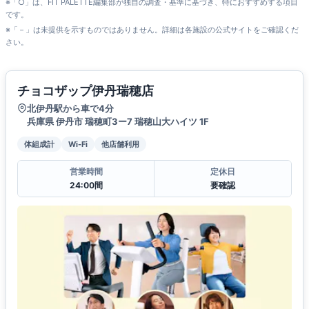
※「○」は、FIT PALETTE編集部が独自の調査・基準に基づき、特におすすめする項目
です。
※「－」は未提供を示すものではありません。詳細は各施設の公式サイトをご確認くだ
さい。
チョコザップ伊丹瑞穂店
北伊丹駅から車で4分
兵庫県 伊丹市 瑞穂町3ー7 瑞穂山大ハイツ 1F
体組成計
Wi-Fi
他店舗利用
営業時間
定休日
24:00間
要確認