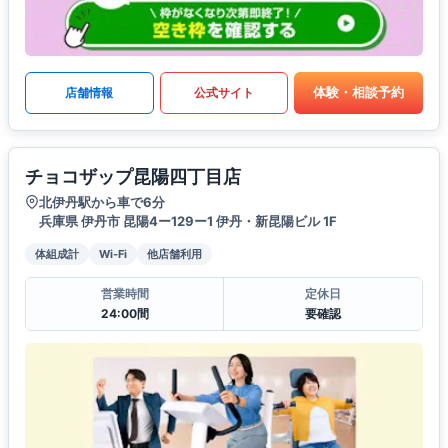
体験・相談予約
店舗情報
公式サイト
チョコザップ昆陽四丁目店
北伊丹駅から車で6分
兵庫県 伊丹市 昆陽4ー129ー1 伊丹・新昆陽ビル 1F
体組成計
Wi-Fi
他店舗利用
営業時間
定休日
24:00間
要確認