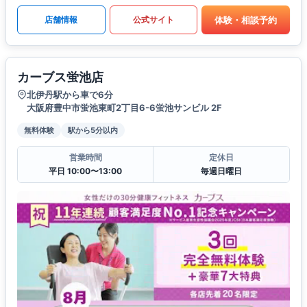
体験・相談予約
店舗情報
公式サイト
カーブス蛍池店
北伊丹駅から車で6分
大阪府豊中市蛍池東町2丁目6-6蛍池サンビル 2F
無料体験
駅から5分以内
営業時間
定休日
平日 10:00〜13:00
毎週日曜日