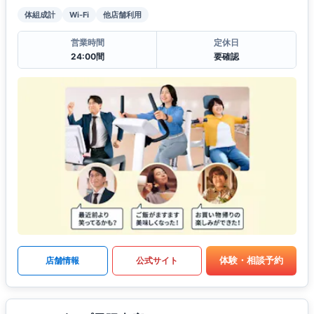
体組成計
Wi-Fi
他店舗利用
営業時間
定休日
24:00間
要確認
体験・相談予約
店舗情報
公式サイト