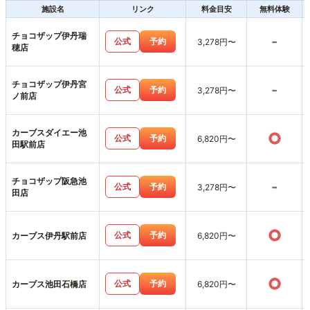
施設名
リンク
料金目安
無料体験
チョコザップ伊丹瑞
-
公式
予約
3,278円〜
穂店
チョコザップ伊丹宮
-
公式
予約
3,278円〜
ノ前店
カーブスダイエー池
○
公式
予約
6,820円〜
田駅前店
チョコザップ阪急池
-
公式
予約
3,278円〜
田店
○
公式
予約
カーブス伊丹駅前店
6,820円〜
○
公式
予約
カーブス池田石橋店
6,820円〜