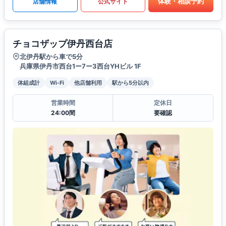
体験・相談予約
店舗情報
公式サイト
チョコザップ伊丹西台店
北伊丹駅から車で5分
兵庫県伊丹市西台1ー7ー3西台YHビル 1F
体組成計
Wi-Fi
他店舗利用
駅から5分以内
営業時間
定休日
24:00間
要確認