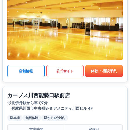
体験・相談予約
店舗情報
公式サイト
カーブス川西能勢口駅前店
北伊丹駅から車で7分
兵庫県川西市中央町8-8 アメニティ川西ビル 4F
駐車場
無料体験
駅から5分以内
営業時間
定休日