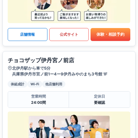
体験・相談予約
店舗情報
公式サイト
チョコザップ伊丹宮ノ前店
北伊丹駅から車で5分
兵庫県伊丹市宮ノ前1ー4ー9伊丹みやのまち3号館 1F
体組成計
Wi-Fi
他店舗利用
営業時間
定休日
24:00間
要確認