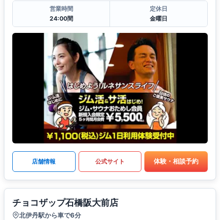
営業時間
定休日
24:00間
金曜日
体験・相談予約
店舗情報
公式サイト
チョコザップ石橋阪大前店
北伊丹駅から車で6分