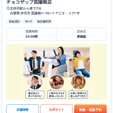
チョコザップ昆陽南店
北伊丹駅から車で7分
兵庫県 伊丹市 昆陽南1ー10ー1 アビタ・コアI 1F
体組成計
Wi-Fi
他店舗利用
営業時間
定休日
24:00間
要確認
体験・相談予約
店舗情報
公式サイト