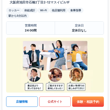
大阪府池田市石橋2丁目2-12マスイビル1F
ロッカー
体組成計
Wi-Fi
他店舗利用
食事指導
駅から5分以内
営業時間
定休日
24:00間
定休日なし
体験・相談予約
店舗情報
公式サイト