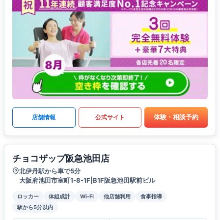
体験・相談予約
店舗情報
公式サイト
チョコザップ阪急池田店
北伊丹駅から車で5分
大阪府池田市室町1-8-1F|B1F阪急池田駅前ビル
ロッカー
体組成計
Wi-Fi
他店舗利用
食事指導
駅から5分以内