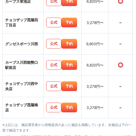
○
公式
予約
カーブス蛍池店
6,820円〜
チョコザップ昆陽四
-
公式
予約
3,278円〜
丁目店
-
公式
予約
グンゼスポーツ川西
9,900円〜
カーブス川西能勢口
○
公式
予約
6,820円〜
駅前店
チョコザップ川西中
-
公式
予約
3,278円〜
央店
チョコザップ昆陽南
-
公式
予約
3,278円〜
店
※上記には、施設運営者から情報提供のあった施設を掲載しています。全施設は下の一
覧で確認できます。