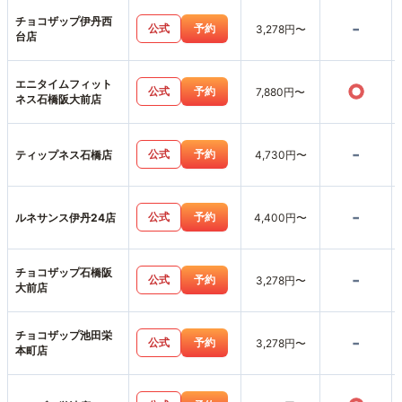
チョコザップ伊丹西
-
公式
予約
3,278円〜
台店
エニタイムフィット
○
公式
予約
7,880円〜
ネス石橋阪大前店
-
公式
予約
ティップネス石橋店
4,730円〜
-
公式
予約
ルネサンス伊丹24店
4,400円〜
チョコザップ石橋阪
-
公式
予約
3,278円〜
大前店
チョコザップ池田栄
-
公式
予約
3,278円〜
本町店