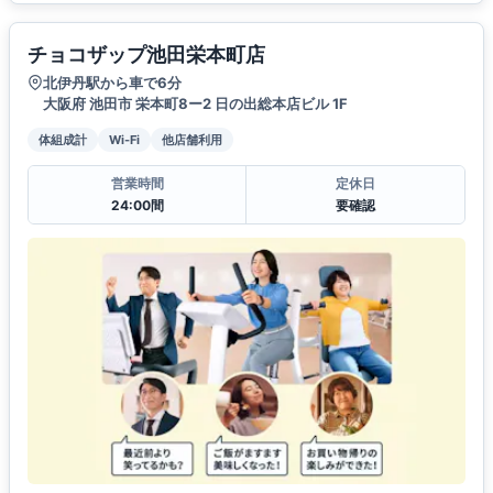
チョコザップ池田栄本町店
北伊丹駅から車で6分
大阪府 池田市 栄本町8ー2 日の出総本店ビル 1F
体組成計
Wi-Fi
他店舗利用
営業時間
定休日
24:00間
要確認