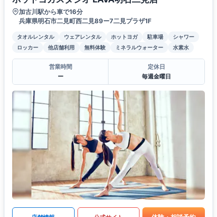
加古川駅から車で16分
兵庫県明石市二見町西二見89ー7二見プラザ1F
タオルレンタル
ウェアレンタル
ホットヨガ
駐車場
シャワー
ロッカー
他店舗利用
無料体験
ミネラルウォーター
水素水
営業時間
定休日
ー
毎週金曜日