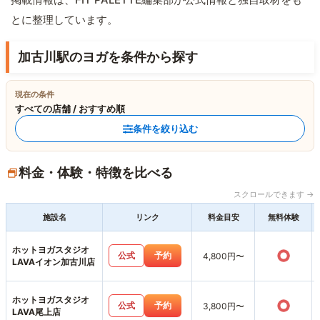
とに整理しています。
加古川駅のヨガを条件から探す
現在の条件
すべての店舗 / おすすめ順
条件を絞り込む
料金・体験・特徴を比べる
スクロールできます →
施設名
リンク
料金目安
無料体験
ホットヨガスタジオ
○
公式
予約
4,800円〜
LAVAイオン加古川店
ホットヨガスタジオ
○
公式
予約
3,800円〜
LAVA尾上店