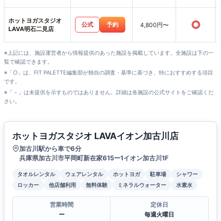
ホットヨガスタジオ
○
公式
予約
4,800円〜
LAVA明石二見店
※上記には、施設運営者から情報提供のあった施設を掲載しています。全施設は下の一
覧で確認できます。
※「○」は、FIT PALETTE編集部が独自の調査・基準に基づき、特におすすめする項目
です。
※「－」は未提供を示すものではありません。詳細は各施設の公式サイトをご確認くだ
さい。
ホットヨガスタジオ LAVAイオン加古川店
加古川駅から車で6分
兵庫県加古川市平岡町新在家615ー1イオン加古川1F
タオルレンタル
ウェアレンタル
ホットヨガ
駐車場
シャワー
ロッカー
他店舗利用
無料体験
ミネラルウォーター
水素水
営業時間
定休日
ー
毎週火曜日