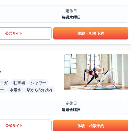
定休日
毎週木曜日
体験・相談予約
公式サイト
F
ヨガ
駐車場
シャワー
ー
水素水
駅から5分以内
定休日
毎週金曜日
体験・相談予約
公式サイト