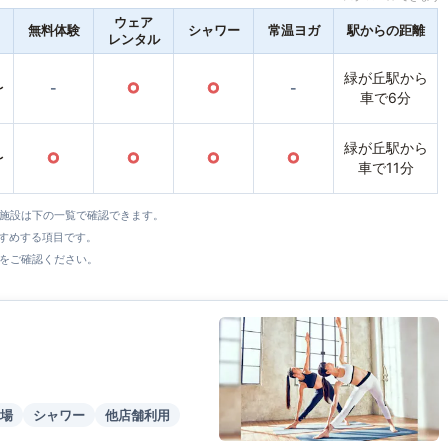
ウェア
無料体験
シャワー
常温ヨガ
駅からの距離
レンタル
緑が丘駅から
〜
-
○
○
-
車で6分
緑が丘駅から
〜
○
○
○
○
車で11分
全施設は下の一覧で確認できます。
すすめする項目です。
をご確認ください。
場
シャワー
他店舗利用