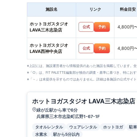
施設名
リンク
料金目安
ホットヨガスタジオ
4,800円
公式
予約
LAVA三木志染店
ホットヨガスタジオ
4,800円
公式
予約
LAVA西神中央店
※上記には、施設運営者から情報提供のあった施設を掲載しています。
※「○」は、FIT PALETTE編集部が独自の調査・基準に基づき、特にお
※「－」は未提供を示すものではありません。詳細は各施設の公式サイト
ホットヨガスタジオ LAVA三木志染店
緑が丘駅から車で6分
兵庫県三木市志染町広野1-67-1F
タオルレンタル
ウェアレンタル
ホットヨガ
駐車
水素水
駅から5分以内