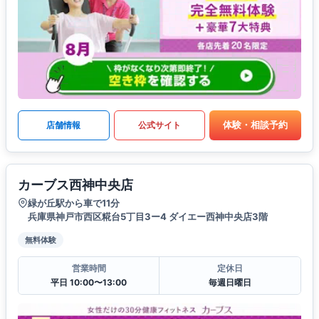
体験・相談予約
店舗情報
公式サイト
カーブス西神中央店
緑が丘駅から車で11分
兵庫県神戸市西区糀台5丁目3ー4 ダイエー西神中央店3階
無料体験
営業時間
定休日
平日 10:00〜13:00
毎週日曜日