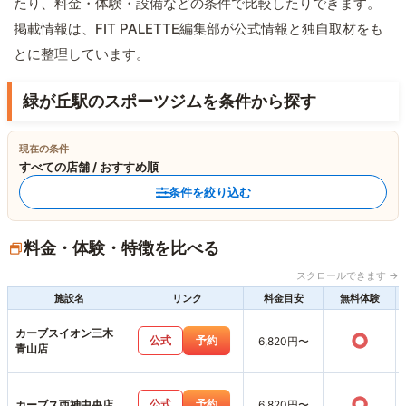
たり、料金・体験・設備などの条件で比較したりできます。
掲載情報は、FIT PALETTE編集部が公式情報と独自取材をも
とに整理しています。
緑が丘駅のスポーツジムを条件から探す
現在の条件
すべての店舗 / おすすめ順
条件を絞り込む
料金・体験・特徴を比べる
スクロールできます →
施設名
リンク
料金目安
無料体験
カーブスイオン三木
○
公式
予約
6,820円〜
青山店
○
公式
予約
カーブス西神中央店
6,820円〜