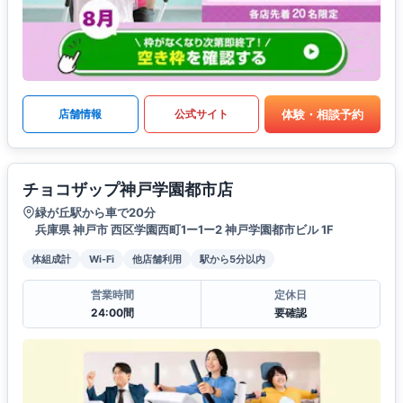
体験・相談予約
店舗情報
公式サイト
チョコザップ神戸学園都市店
緑が丘駅から車で20分
兵庫県 神戸市 西区学園西町1ー1ー2 神戸学園都市ビル 1F
体組成計
Wi-Fi
他店舗利用
駅から5分以内
営業時間
定休日
24:00間
要確認