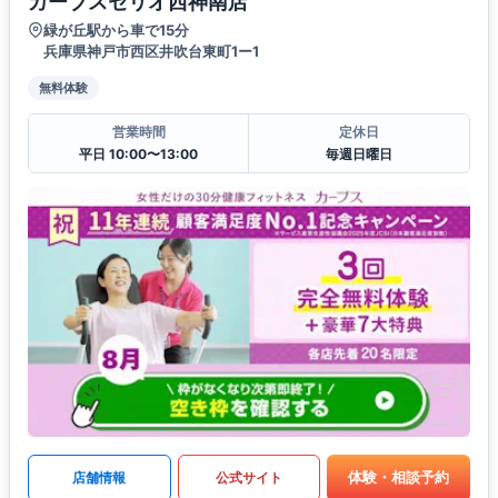
カーブスセリオ西神南店
緑が丘駅から車で15分
兵庫県神戸市西区井吹台東町1ー1
無料体験
営業時間
定休日
平日 10:00〜13:00
毎週日曜日
体験・相談予約
店舗情報
公式サイト