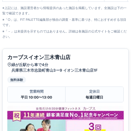
※上記には、施設運営者から情報提供のあった施設を掲載しています。全施設は下の一
覧で確認できます。
※「○」は、FIT PALETTE編集部が独自の調査・基準に基づき、特におすすめする項目
です。
※「－」は未提供を示すものではありません。詳細は各施設の公式サイトをご確認くだ
さい。
カーブスイオン三木青山店
緑が丘駅から車で4分
兵庫県三木市志染町青山3ー9 イオン三木青山店1F
無料体験
営業時間
定休日
平日 10:00〜13:00
毎週日曜日