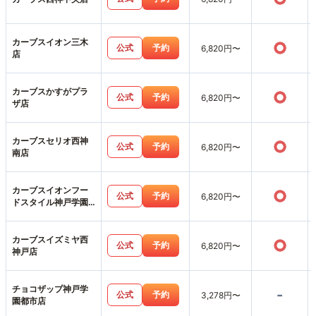
カーブスイオン三木
○
公式
予約
6,820円〜
店
カーブスかすがプラ
○
公式
予約
6,820円〜
ザ店
カーブスセリオ西神
○
公式
予約
6,820円〜
南店
カーブスイオンフー
○
公式
予約
6,820円〜
ドスタイル神戸学園
店
カーブスイズミヤ西
○
公式
予約
6,820円〜
神戸店
チョコザップ神戸学
-
公式
予約
3,278円〜
園都市店