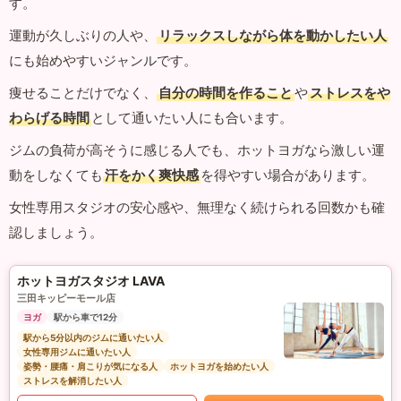
す。
運動が久しぶりの人や、
リラックスしながら体を動かしたい人
にも始めやすいジャンルです。
痩せることだけでなく、
自分の時間を作ること
や
ストレスをや
わらげる時間
として通いたい人にも合います。
ジムの負荷が高そうに感じる人でも、ホットヨガなら激しい運
動をしなくても
汗をかく爽快感
を得やすい場合があります。
女性専用スタジオの安心感や、無理なく続けられる回数かも確
認しましょう。
ホットヨガスタジオ LAVA
三田キッピーモール店
ヨガ
駅から車で12分
駅から5分以内のジムに通いたい人
女性専用ジムに通いたい人
姿勢・腰痛・肩こりが気になる人
ホットヨガを始めたい人
ストレスを解消したい人