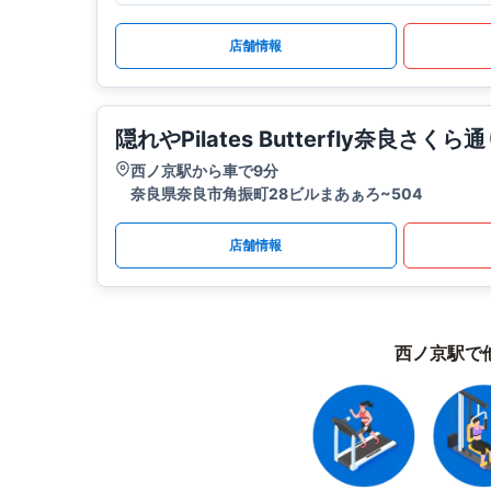
店舗情報
隠れやPilates Butterfly奈良さくら
西ノ京駅から車で9分
奈良県奈良市角振町28ビルまあぁろ~504
店舗情報
西ノ京駅で