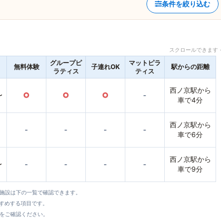
条件を絞り込む
スクロールできます 
グループピ
マットピラ
無料体験
子連れOK
駅からの距離
ラティス
ティス
西ノ京駅から
〜
○
○
○
-
車で4分
西ノ京駅から
-
-
-
-
車で6分
西ノ京駅から
〜
-
-
-
-
車で9分
全施設は下の一覧で確認できます。
すすめする項目です。
をご確認ください。