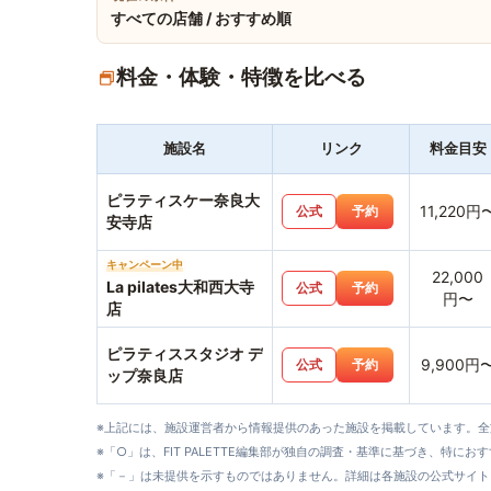
すべての店舗 / おすすめ順
料金・体験・特徴を比べる
施設名
リンク
料金目安
ピラティスケー奈良大
11,220円
公式
予約
安寺店
キャンペーン中
22,000
La pilates大和西大寺
公式
予約
円〜
店
ピラティススタジオ デ
9,900円
公式
予約
ップ奈良店
※上記には、施設運営者から情報提供のあった施設を掲載しています。
※「○」は、FIT PALETTE編集部が独自の調査・基準に基づき、特にお
※「－」は未提供を示すものではありません。詳細は各施設の公式サイト