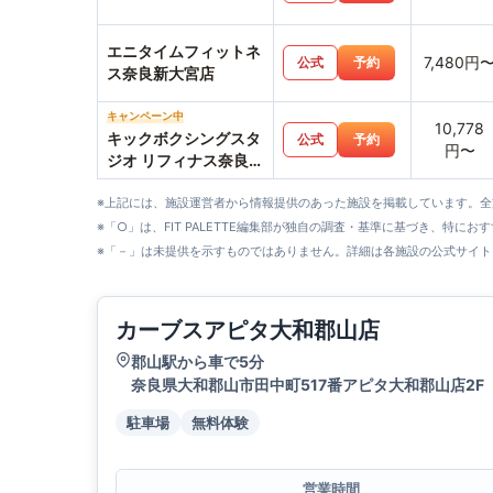
エニタイムフィットネ
7,480円
公式
予約
ス奈良新大宮店
キャンペーン中
10,778
キックボクシングスタ
公式
予約
円〜
ジオ リフィナス奈良西
大寺店
※上記には、施設運営者から情報提供のあった施設を掲載しています。
※「○」は、FIT PALETTE編集部が独自の調査・基準に基づき、特にお
※「－」は未提供を示すものではありません。詳細は各施設の公式サイト
カーブスアピタ大和郡山店
郡山駅から車で5分
奈良県大和郡山市田中町517番アピタ大和郡山店2F
駐車場
無料体験
営業時間