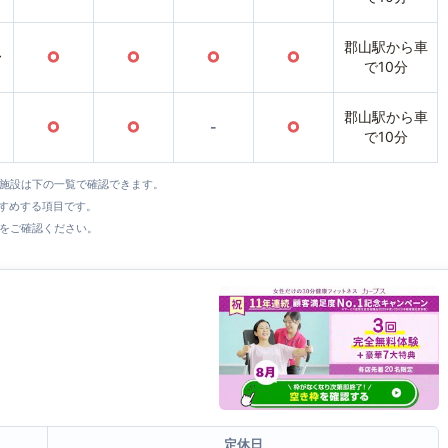
郡山駅から車
〜
○
○
○
○
で10分
郡山駅から車
○
○
-
○
で10分
全施設は下の一覧で確認できます。
すすめする項目です。
をご確認ください。
定休日