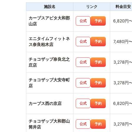
施設名
リンク
料金目安
カーブスアピタ大和郡
6,820円
公式
予約
山店
エニタイムフィットネ
7,480円
公式
予約
ス奈良柏木店
チョコザップ奈良北之
3,278円
公式
予約
庄店
チョコザップ大安寺町
3,278円
公式
予約
店
カーブス西の京店
6,820円
公式
予約
チョコザップ大和郡山
3,278円
公式
予約
筒井店