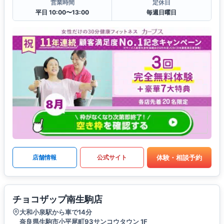
営業時間
定休日
平日 10:00〜13:00
毎週日曜日
体験・相談予約
店舗情報
公式サイト
チョコザップ南生駒店
大和小泉駅から車で14分
奈良県生駒市小平尾町93サンコウタウン 1F