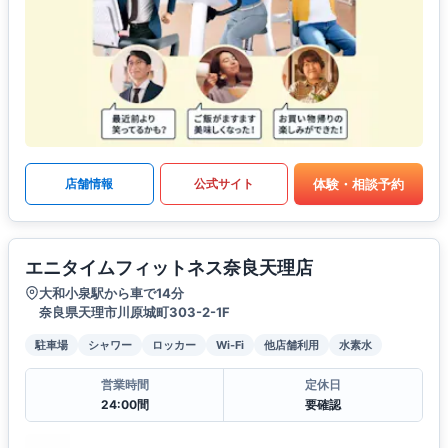
体験・相談予約
店舗情報
公式サイト
エニタイムフィットネス奈良天理店
大和小泉駅から車で14分
奈良県天理市川原城町303-2-1F
駐車場
シャワー
ロッカー
Wi-Fi
他店舗利用
水素水
営業時間
定休日
24:00間
要確認