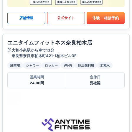
体験・相談予約
店舗情報
公式サイト
エニタイムフィットネス奈良柏木店
大和小泉駅から車で13分
奈良県奈良市柏木町421-1柏木ビル3F
駐車場
シャワー
ロッカー
Wi-Fi
他店舗利用
水素水
営業時間
定休日
24:00間
要確認