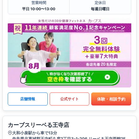
営業時間
定休日
平日 10:00〜13:00
毎週日曜日
体験・相談予約
店舗情報
公式サイト
カーブスリーベる王寺店
大和小泉駅から車で13分
奈良県北葛城郡王寺町久度2丁目3-1-206 リーベる王寺西館2F