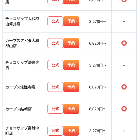
店
チョコザップ大和郡
-
公式
予約
3,278円〜
山筒井店
カーブスアピタ大和
○
公式
予約
6,820円〜
郡山店
チョコザップ法隆寺
-
公式
予約
3,278円〜
店
○
公式
予約
カーブス法隆寺店
6,820円〜
○
公式
予約
カーブス結崎店
6,820円〜
チョコザップ富雄中
-
公式
予約
3,278円〜
町店