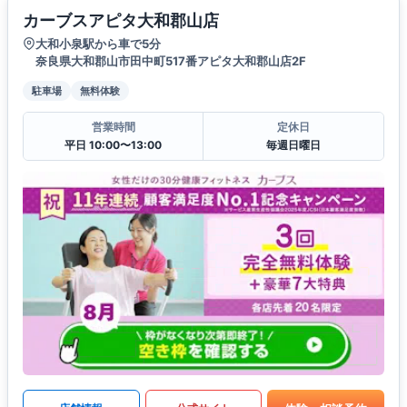
カーブスアピタ大和郡山店
大和小泉駅から車で5分
奈良県大和郡山市田中町517番アピタ大和郡山店2F
駐車場
無料体験
営業時間
定休日
平日 10:00〜13:00
毎週日曜日