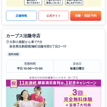
体験・相談予約
店舗情報
公式サイト
カーブス法隆寺店
大和小泉駅から車で7分
奈良県生駒郡斑鳩町法隆寺西3丁目2ー17
無料体験
営業時間
定休日
平日 10:00〜13:00
毎週日曜日