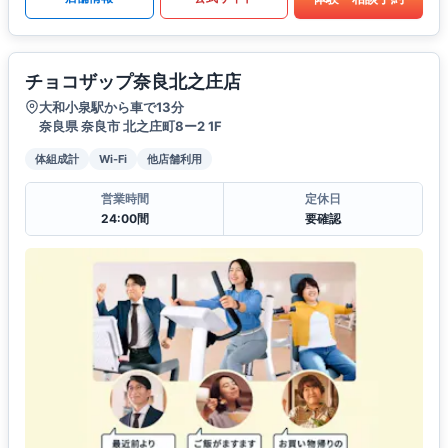
チョコザップ奈良北之庄店
大和小泉駅から車で13分
奈良県 奈良市 北之庄町8ー2 1F
体組成計
Wi-Fi
他店舗利用
営業時間
定休日
24:00間
要確認