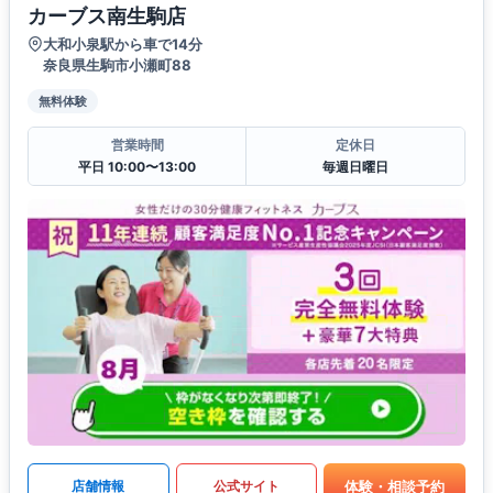
カーブス南生駒店
大和小泉駅から車で14分
奈良県生駒市小瀬町88
無料体験
営業時間
定休日
平日 10:00〜13:00
毎週日曜日
体験・相談予約
店舗情報
公式サイト