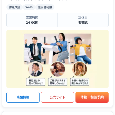
体組成計
Wi-Fi
他店舗利用
営業時間
定休日
24:00間
要確認
体験・相談予約
店舗情報
公式サイト