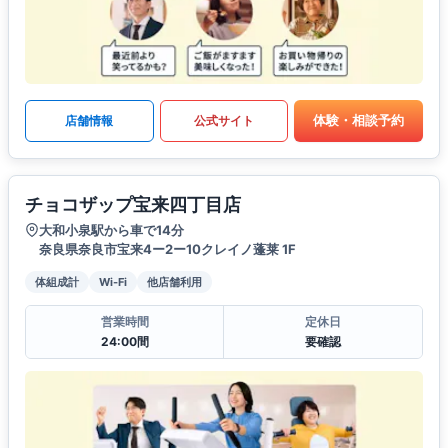
体験・相談予約
店舗情報
公式サイト
チョコザップ宝来四丁目店
大和小泉駅から車で14分
奈良県奈良市宝来4ー2ー10クレイノ蓬莱 1F
体組成計
Wi-Fi
他店舗利用
営業時間
定休日
24:00間
要確認