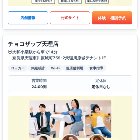
体験・相談予約
店舗情報
公式サイト
チョコザップ天理店
大和小泉駅から車で14分
奈良県天理市川原城町759-2天理川原城テナント1F
ロッカー
体組成計
Wi-Fi
他店舗利用
食事指導
営業時間
定休日
24:00間
定休日なし