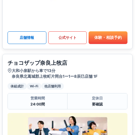
体験・相談予約
店舗情報
公式サイト
チョコザップ奈良上牧店
大和小泉駅から車で13分
奈良県北葛城郡上牧町片岡台1ー1ー8辰巳店舗 1F
体組成計
Wi-Fi
他店舗利用
営業時間
定休日
24:00間
要確認