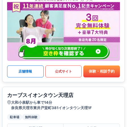
体験・相談予約
店舗情報
公式サイト
カーブスイオンタウン天理店
大和小泉駅から車で14分
奈良県天理市東井戸堂町381イオンタウン天理1F
駐車場
無料体験