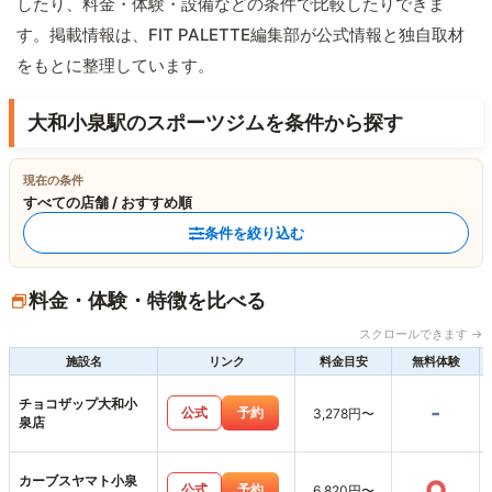
したり、料金・体験・設備などの条件で比較したりできま
す。掲載情報は、FIT PALETTE編集部が公式情報と独自取材
をもとに整理しています。
大和小泉駅のスポーツジムを条件から探す
現在の条件
すべての店舗 / おすすめ順
条件を絞り込む
料金・体験・特徴を比べる
スクロールできます →
施設名
リンク
料金目安
無料体験
チョコザップ大和小
-
公式
予約
3,278円〜
泉店
カーブスヤマト小泉
○
公式
予約
6,820円〜