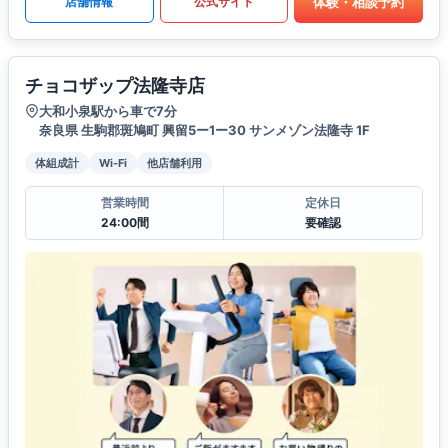
体験・相談予約
店舗情報
公式サイト
チョコザップ法隆寺店
大和小泉駅から車で7分
奈良県 生駒郡斑鳩町 興留5ー1ー30 サンメゾン法隆寺 1F
体組成計
Wi-Fi
他店舗利用
営業時間
定休日
24:00間
要確認