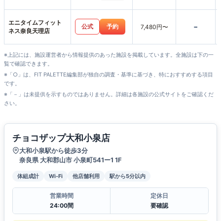
エニタイムフィット
-
公式
予約
7,480円〜
ネス奈良天理店
※上記には、施設運営者から情報提供のあった施設を掲載しています。全施設は下の一
覧で確認できます。
※「○」は、FIT PALETTE編集部が独自の調査・基準に基づき、特におすすめする項目
です。
※「－」は未提供を示すものではありません。詳細は各施設の公式サイトをご確認くだ
さい。
チョコザップ大和小泉店
大和小泉駅から徒歩3分
奈良県 大和郡山市 小泉町541ー1 1F
体組成計
Wi-Fi
他店舗利用
駅から5分以内
営業時間
定休日
24:00間
要確認