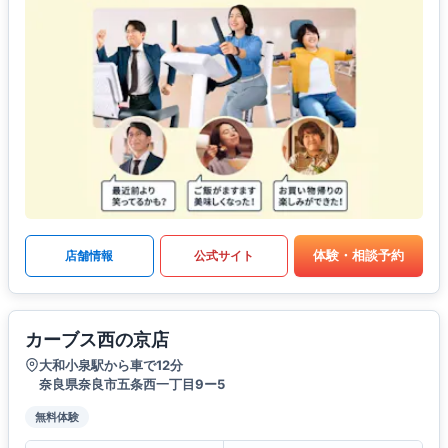
体験・相談予約
店舗情報
公式サイト
カーブス西の京店
大和小泉駅から車で12分
奈良県奈良市五条西一丁目9ー5
無料体験