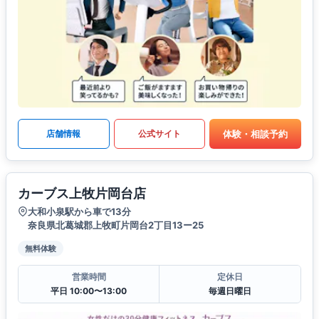
体験・相談予約
店舗情報
公式サイト
カーブス上牧片岡台店
大和小泉駅から車で13分
奈良県北葛城郡上牧町片岡台2丁目13ー25
無料体験
営業時間
定休日
平日 10:00〜13:00
毎週日曜日