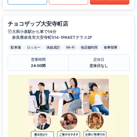
チョコザップ大安寺町店
大和小泉駅から車で14分
奈良県奈良市大安寺町514-1PAKETテラス2F
駐車場
ロッカー
体組成計
Wi-Fi
他店舗利用
食事指導
営業時間
定休日
24:00間
定休日なし