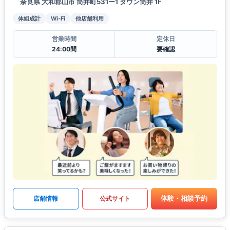
奈良県 大和郡山市 筒井町531ー1 タウン筒井 1F
体組成計
Wi-Fi
他店舗利用
営業時間
定休日
24:00間
要確認
体験・相談予約
店舗情報
公式サイト