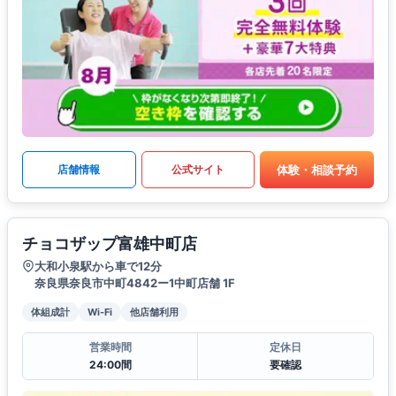
体験・相談予約
店舗情報
公式サイト
チョコザップ富雄中町店
大和小泉駅から車で12分
奈良県奈良市中町4842ー1中町店舗 1F
体組成計
Wi-Fi
他店舗利用
営業時間
定休日
24:00間
要確認