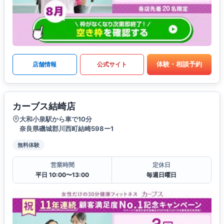
体験・相談予約
店舗情報
公式サイト
カーブス結崎店
大和小泉駅から車で10分
奈良県磯城郡川西町結崎598ー1
無料体験
営業時間
定休日
平日 10:00〜13:00
毎週日曜日