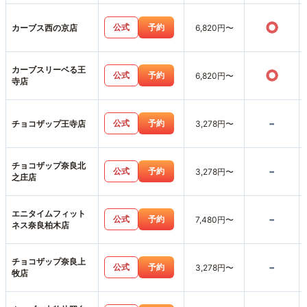
○
公式
予約
カーブス西の京店
6,820円〜
カーブスリーベる王
○
公式
予約
6,820円〜
寺店
-
公式
予約
チョコザップ王寺店
3,278円〜
チョコザップ奈良北
-
公式
予約
3,278円〜
之庄店
エニタイムフィット
-
公式
予約
7,480円〜
ネス奈良柏木店
チョコザップ奈良上
-
公式
予約
3,278円〜
牧店