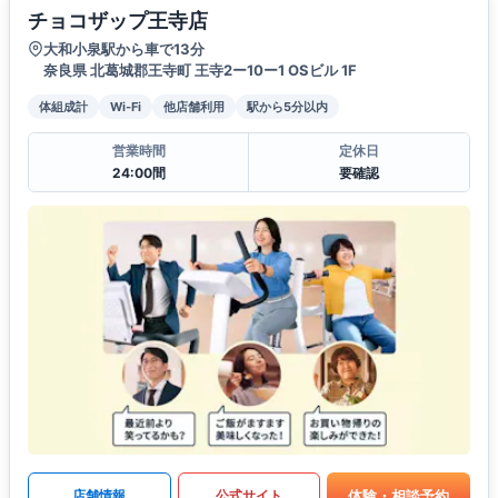
チョコザップ王寺店
大和小泉駅から車で13分
奈良県 北葛城郡王寺町 王寺2ー10ー1 OSビル 1F
体組成計
Wi-Fi
他店舗利用
駅から5分以内
営業時間
定休日
24:00間
要確認
体験・相談予約
店舗情報
公式サイト