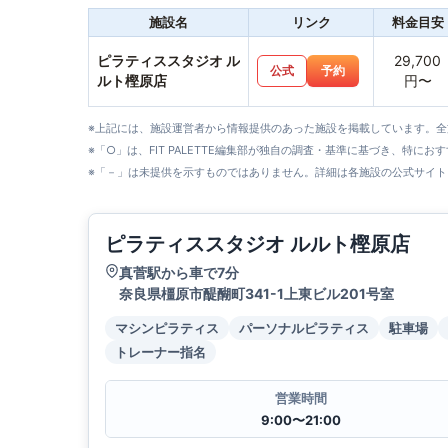
施設名
リンク
料金目安
ピラティススタジオ ル
29,700
公式
予約
ルト樫原店
円〜
※上記には、施設運営者から情報提供のあった施設を掲載しています。
※「○」は、FIT PALETTE編集部が独自の調査・基準に基づき、特にお
※「－」は未提供を示すものではありません。詳細は各施設の公式サイト
ピラティススタジオ ルルト樫原店
真菅駅から車で7分
奈良県橿原市醍醐町341-1上東ビル201号室
マシンピラティス
パーソナルピラティス
駐車場
トレーナー指名
営業時間
9:00〜21:00