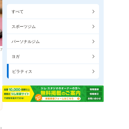
すべて
スポーツジム
パーソナルジム
7
ヨガ
ま
ピラティス
→