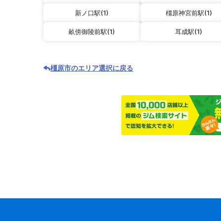
新ノ口駅(1)
橿原神宮前駅(1)
畝傍御陵前駅(1)
耳成駅(1)
橿原市のエリア選択に戻る