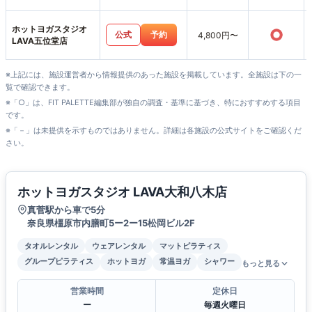
田店
ホットヨガスタジオ
○
公式
予約
4,800円〜
LAVA五位堂店
※上記には、施設運営者から情報提供のあった施設を掲載しています。全施設は下の一
覧で確認できます。
※「○」は、FIT PALETTE編集部が独自の調査・基準に基づき、特におすすめする項目
です。
※「－」は未提供を示すものではありません。詳細は各施設の公式サイトをご確認くだ
さい。
ホットヨガスタジオ LAVA大和八木店
真菅駅から車で5分
奈良県橿原市内膳町5ー2ー15松岡ビル2F
タオルレンタル
ウェアレンタル
マットピラティス
グループピラティス
ホットヨガ
常温ヨガ
シャワー
もっと見る
営業時間
定休日
ー
毎週火曜日