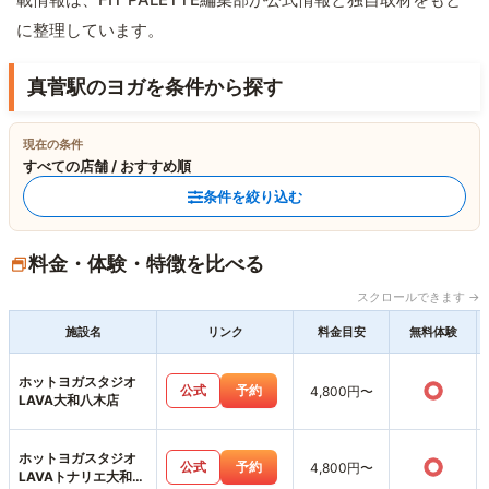
に整理しています。
真菅駅のヨガを条件から探す
現在の条件
すべての店舗 / おすすめ順
条件を絞り込む
料金・体験・特徴を比べる
スクロールできます →
施設名
リンク
料金目安
無料体験
ホットヨガスタジオ
○
公式
予約
4,800円〜
LAVA大和八木店
ホットヨガスタジオ
○
公式
予約
4,800円〜
LAVAトナリエ大和高