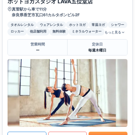
ホットヨガスタジオ LAVA五位堂店
真菅駅から車で11分
奈良県香芝市瓦口61カルタボンビル2F
タオルレンタル
ウェアレンタル
ホットヨガ
常温ヨガ
シャワー
ロッカー
他店舗利用
無料体験
ミネラルウォーター
もっと見る
営業時間
定休日
ー
毎週木曜日