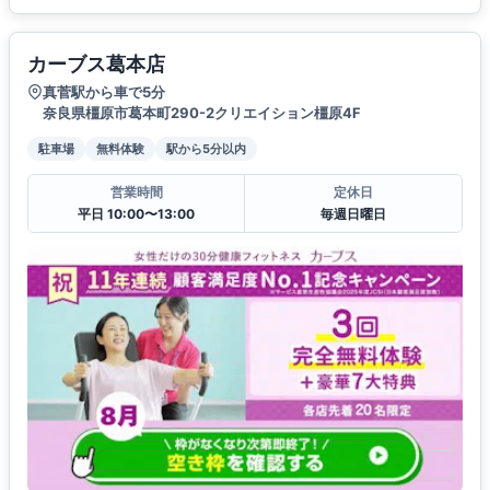
カーブス葛本店
真菅駅から車で5分
奈良県橿原市葛本町290-2クリエイション橿原4F
駐車場
無料体験
駅から5分以内
営業時間
定休日
平日 10:00〜13:00
毎週日曜日