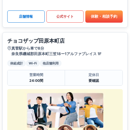
体験・相談予約
店舗情報
公式サイト
チョコザップ田原本町店
真菅駅から車で8分
奈良県磯城郡田原本町三笠18ー1アルファプレイス 1F
体組成計
Wi-Fi
他店舗利用
営業時間
定休日
24:00間
要確認