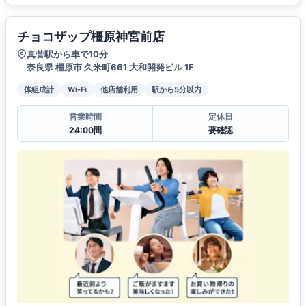
チョコザップ橿原神宮前店
真菅駅から車で10分
奈良県 橿原市 久米町661 大和開発ビル 1F
体組成計
Wi-Fi
他店舗利用
駅から5分以内
営業時間
定休日
24:00間
要確認