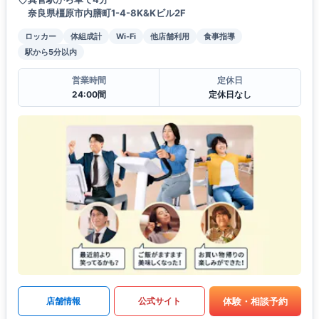
奈良県橿原市内膳町1-4-8K&Kビル2F
ロッカー
体組成計
Wi-Fi
他店舗利用
食事指導
駅から5分以内
営業時間
定休日
24:00間
定休日なし
体験・相談予約
店舗情報
公式サイト