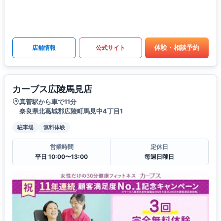
体験・相談予約
店舗情報
公式サイト
カーブス広陵馬見店
真菅駅から車で11分
奈良県北葛城郡広陵町馬見中4丁目1
駐車場
無料体験
営業時間
定休日
平日 10:00〜13:00
毎週日曜日