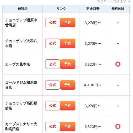
スクロールできます →
施設名
リンク
料金目安
無料体験
チョコザップ橿原中
-
公式
予約
3,278円〜
曽司店
チョコザップ大和八
-
公式
予約
3,278円〜
木店
○
公式
予約
カーブス葛本店
6,820円〜
ゴールドジム橿原奈
-
公式
予約
4,400円〜
良店
チョコザップ高田駅
-
公式
予約
3,278円〜
前店
カーブストナリエ大
○
公式
予約
6,820円〜
和高田店