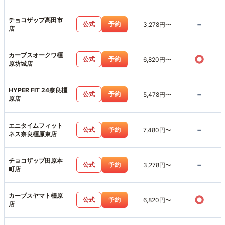
チョコザップ高田市
-
公式
予約
3,278円〜
店
カーブスオークワ橿
○
公式
予約
6,820円〜
原坊城店
HYPER FIT 24奈良橿
-
公式
予約
5,478円〜
原店
エニタイムフィット
-
公式
予約
7,480円〜
ネス奈良橿原東店
チョコザップ田原本
-
公式
予約
3,278円〜
町店
カーブスヤマト橿原
○
公式
予約
6,820円〜
店