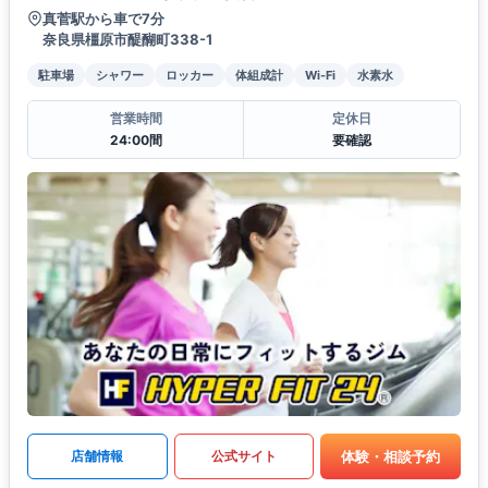
真菅駅から車で7分
奈良県橿原市醍醐町338-1
駐車場
シャワー
ロッカー
体組成計
Wi-Fi
水素水
営業時間
定休日
24:00間
要確認
体験・相談予約
店舗情報
公式サイト