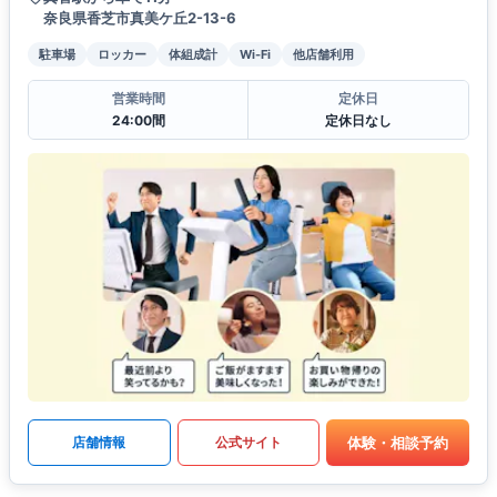
奈良県香芝市真美ケ丘2-13-6
駐車場
ロッカー
体組成計
Wi-Fi
他店舗利用
営業時間
定休日
24:00間
定休日なし
体験・相談予約
店舗情報
公式サイト