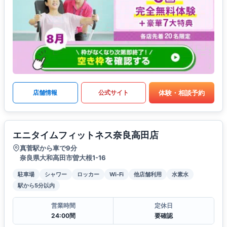
体験・相談予約
店舗情報
公式サイト
エニタイムフィットネス奈良高田店
真菅駅から車で9分
奈良県大和高田市曽大根1-16
駐車場
シャワー
ロッカー
Wi-Fi
他店舗利用
水素水
駅から5分以内
営業時間
定休日
24:00間
要確認