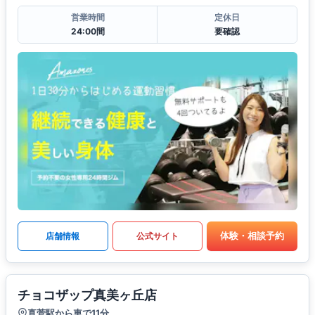
営業時間
定休日
24:00間
要確認
体験・相談予約
店舗情報
公式サイト
チョコザップ真美ヶ丘店
真菅駅から車で11分