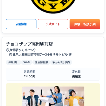
体験・相談予約
店舗情報
公式サイト
チョコザップ高田駅前店
真菅駅から車で5分
奈良県大和高田市幸町7ー34モリモトビル 1F
体組成計
Wi-Fi
他店舗利用
駅から5分以内
営業時間
定休日
24:00間
要確認