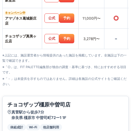
新堂店
キャンペーン中
○
公式
予約
アマゾネス葛城新庄
11,000円〜
店
チョコザップ真美ヶ
-
公式
予約
3,278円〜
丘店
※上記には、施設運営者から情報提供のあった施設を掲載しています。全施設は下の一
覧で確認できます。
※「○」は、FIT PALETTE編集部が独自の調査・基準に基づき、特におすすめする項目
です。
※「－」は未提供を示すものではありません。詳細は各施設の公式サイトをご確認くだ
さい。
チョコザップ橿原中曽司店
真菅駅から徒歩7分
奈良県 橿原市 中曽司町72ー1 1F
体組成計
Wi-Fi
他店舗利用