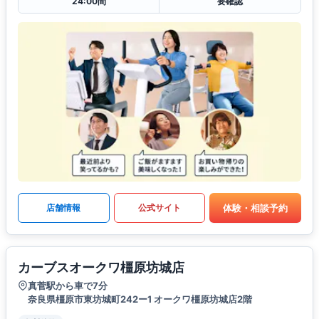
24:00間
要確認
体験・相談予約
店舗情報
公式サイト
カーブスオークワ橿原坊城店
真菅駅から車で7分
奈良県橿原市東坊城町242ー1 オークワ橿原坊城店2階