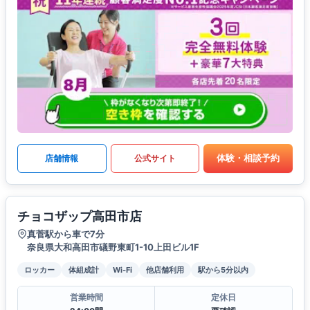
体験・相談予約
店舗情報
公式サイト
チョコザップ高田市店
真菅駅から車で7分
奈良県大和高田市礒野東町1-10上田ビル1F
ロッカー
体組成計
Wi-Fi
他店舗利用
駅から5分以内
営業時間
定休日