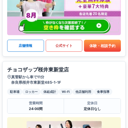
体験・相談予約
店舗情報
公式サイト
チョコザップ桜井東新堂店
真菅駅から車で11分
奈良県桜井市東新堂485-1-1F
駐車場
ロッカー
体組成計
Wi-Fi
他店舗利用
食事指導
営業時間
定休日
24:00間
定休日なし