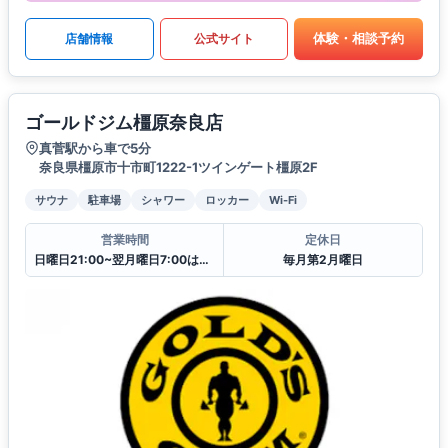
体験・相談予約
店舗情報
公式サイト
ゴールドジム橿原奈良店
真菅駅から車で5分
奈良県橿原市十市町1222-1ツインゲート橿原2F
サウナ
駐車場
シャワー
ロッカー
Wi-Fi
営業時間
定休日
日曜日21:00~翌月曜日7:00はクローズ
毎月第2月曜日