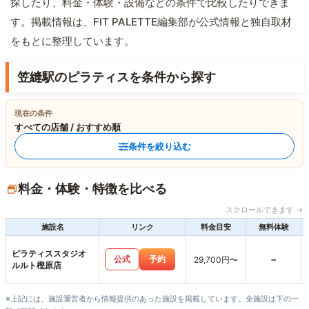
探したり、料金・体験・設備などの条件で比較したりできま
す。掲載情報は、FIT PALETTE編集部が公式情報と独自取材
をもとに整理しています。
笠縫駅のピラティスを条件から探す
現在の条件
すべての店舗 / おすすめ順
条件を絞り込む
料金・体験・特徴を比べる
スクロールできます →
施設名
リンク
料金目安
無料体験
ピラティススタジオ
-
公式
予約
29,700円〜
ルルト樫原店
※上記には、施設運営者から情報提供のあった施設を掲載しています。全施設は下の一