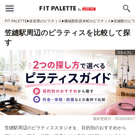
FIT PALETTE
奈良県のピラティス
磯城郡田原本町のピラティス
笠縫駅のピ
笠縫駅周辺のピラティスを比較して探
す
最終更新日：2026/08/07
笠縫駅周辺のピラティススタジオを、目的別のおすすめから