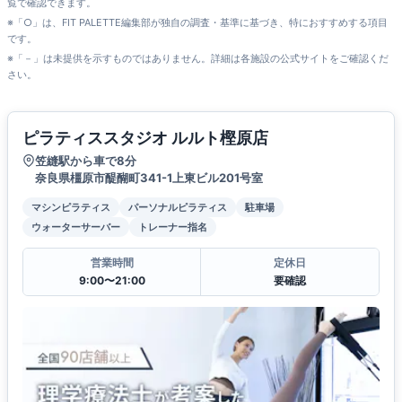
覧で確認できます。
※「○」は、FIT PALETTE編集部が独自の調査・基準に基づき、特におすすめする項目
です。
※「－」は未提供を示すものではありません。詳細は各施設の公式サイトをご確認くだ
さい。
ピラティススタジオ ルルト樫原店
笠縫駅から車で8分
奈良県橿原市醍醐町341-1上東ビル201号室
マシンピラティス
パーソナルピラティス
駐車場
ウォーターサーバー
トレーナー指名
営業時間
定休日
9:00〜21:00
要確認