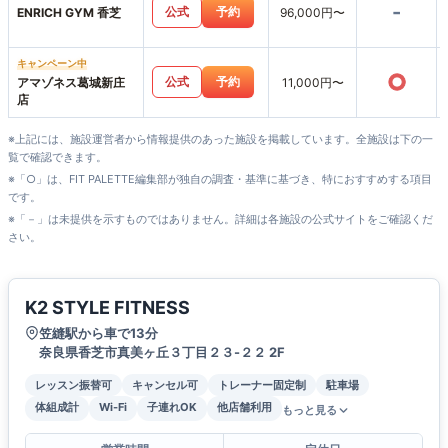
-
公式
予約
ENRICH GYM 香芝
96,000円〜
キャンペーン中
○
公式
予約
アマゾネス葛城新庄
11,000円〜
店
※上記には、施設運営者から情報提供のあった施設を掲載しています。全施設は下の一
覧で確認できます。
※「○」は、FIT PALETTE編集部が独自の調査・基準に基づき、特におすすめする項目
です。
※「－」は未提供を示すものではありません。詳細は各施設の公式サイトをご確認くだ
さい。
K2 STYLE FITNESS
笠縫駅から車で13分
奈良県香芝市真美ヶ丘３丁目２３-２２ 2F
レッスン振替可
キャンセル可
トレーナー固定制
駐車場
体組成計
Wi-Fi
子連れOK
他店舗利用
もっと見る