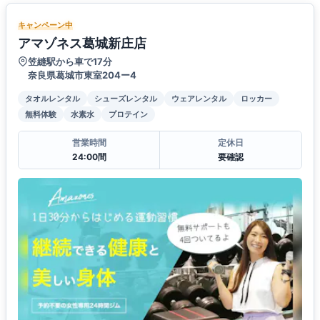
キャンペーン中
アマゾネス葛城新庄店
笠縫駅から車で17分
奈良県葛城市東室204ー4
タオルレンタル
シューズレンタル
ウェアレンタル
ロッカー
無料体験
水素水
プロテイン
営業時間
定休日
24:00間
要確認