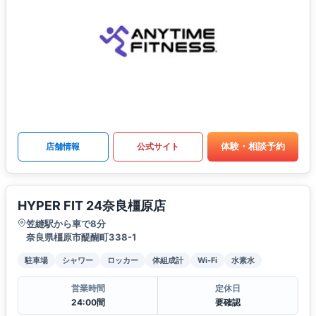
体験・相談予約
店舗情報
公式サイト
HYPER FIT 24奈良橿原店
笠縫駅から車で8分
奈良県橿原市醍醐町338-1
駐車場
シャワー
ロッカー
体組成計
Wi-Fi
水素水
営業時間
定休日
24:00間
要確認