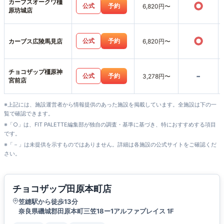
カーブスオークワ橿
○
公式
予約
6,820円〜
原坊城店
○
公式
予約
カーブス広陵馬見店
6,820円〜
チョコザップ橿原神
-
公式
予約
3,278円〜
宮前店
※上記には、施設運営者から情報提供のあった施設を掲載しています。全施設は下の一
覧で確認できます。
※「○」は、FIT PALETTE編集部が独自の調査・基準に基づき、特におすすめする項目
です。
※「－」は未提供を示すものではありません。詳細は各施設の公式サイトをご確認くだ
さい。
チョコザップ田原本町店
笠縫駅から徒歩13分
奈良県磯城郡田原本町三笠18ー1アルファプレイス 1F