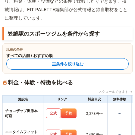
り、料金・体験・設備などの条件で比較したりできます。掲
載情報は、FIT PALETTE編集部が公式情報と独自取材をもと
に整理しています。
笠縫駅のスポーツジムを条件から探す
現在の条件
すべての店舗 / おすすめ順
条件を絞り込む
料金・体験・特徴を比べる
スクロールできます →
施設名
リンク
料金目安
無料体験
チョコザップ田原本
-
公式
予約
3,278円〜
町店
エニタイムフィット
-
公式
予約
7,480円〜