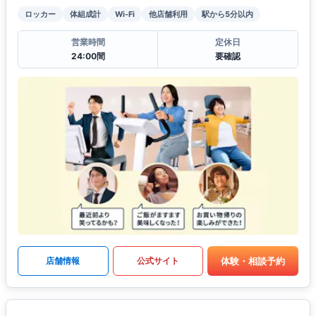
ロッカー
体組成計
Wi-Fi
他店舗利用
駅から5分以内
営業時間
定休日
24:00間
要確認
体験・相談予約
店舗情報
公式サイト