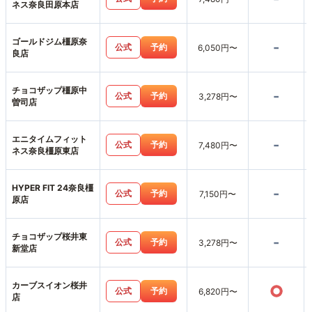
ネス奈良田原本店
ゴールドジム橿原奈
-
公式
予約
6,050円〜
良店
チョコザップ橿原中
-
公式
予約
3,278円〜
曽司店
エニタイムフィット
-
公式
予約
7,480円〜
ネス奈良橿原東店
HYPER FIT 24奈良橿
-
公式
予約
7,150円〜
原店
チョコザップ桜井東
-
公式
予約
3,278円〜
新堂店
カーブスイオン桜井
○
公式
予約
6,820円〜
店