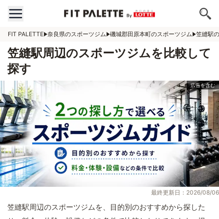
FIT PALETTE
奈良県のスポーツジム
磯城郡田原本町のスポーツジム
笠縫駅
笠縫駅周辺のスポーツジムを比較して
探す
最終更新日：2026/08/06
笠縫駅周辺のスポーツジムを、目的別のおすすめから探した