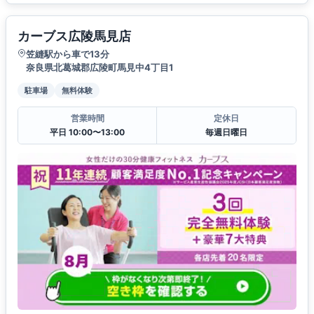
カーブス広陵馬見店
笠縫駅から車で13分
奈良県北葛城郡広陵町馬見中4丁目1
駐車場
無料体験
営業時間
定休日
平日 10:00〜13:00
毎週日曜日