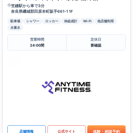
笠縫駅から車で3分
奈良県磯城郡田原本町阪手661-1 1F
駐車場
シャワー
ロッカー
体組成計
Wi-Fi
他店舗利用
水素水
営業時間
定休日
24:00間
要確認
体験・相談予約
店舗情報
公式サイト