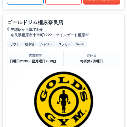
ゴールドジム橿原奈良店
笠縫駅から車で3分
奈良県橿原市十市町1222-1ツインゲート橿原2F
サウナ
駐車場
シャワー
ロッカー
Wi-Fi
営業時間
定休日
日曜日21:00~翌月曜日7:00はクローズ
毎月第2月曜日