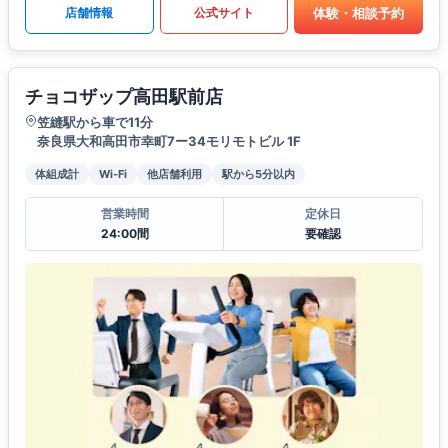
体験・相談予約
店舗情報
公式サイト
チョコザップ高田駅前店
笠縫駅から車で11分
奈良県大和高田市幸町7ー34モリモトビル 1F
体組成計
Wi-Fi
他店舗利用
駅から5分以内
営業時間
定休日
24:00間
要確認