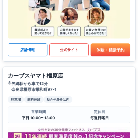
体験・相談予約
店舗情報
公式サイト
カーブスヤマト橿原店
笠縫駅から車で12分
奈良県橿原市栄和町97-1
駐車場
無料体験
駅から5分以内
営業時間
定休日
平日 10:00〜13:00
毎週日曜日