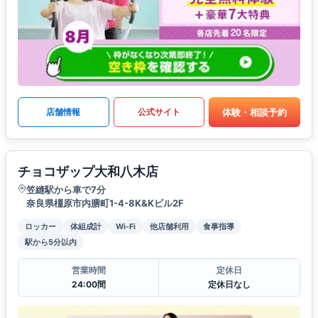
体験・相談予約
店舗情報
公式サイト
チョコザップ大和八木店
笠縫駅から車で7分
奈良県橿原市内膳町1-4-8K&Kビル2F
ロッカー
体組成計
Wi-Fi
他店舗利用
食事指導
駅から5分以内
営業時間
定休日
24:00間
定休日なし