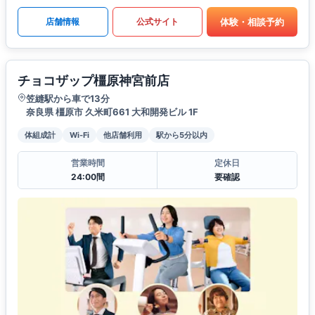
体験・相談予約
店舗情報
公式サイト
チョコザップ橿原神宮前店
笠縫駅から車で13分
奈良県 橿原市 久米町661 大和開発ビル 1F
体組成計
Wi-Fi
他店舗利用
駅から5分以内
営業時間
定休日
24:00間
要確認