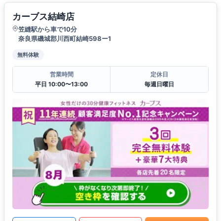
カーブス結崎店
笠縫駅から車で10分
奈良県磯城郡川西町結崎598ー1
無料体験
営業時間
定休日
平日 10:00〜13:00
毎週日曜日