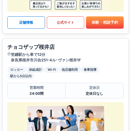
体験・相談予約
店舗情報
公式サイト
チョコザップ桜井店
笠縫駅から車で12分
奈良県桜井市川合251-4ル･ヴァン桜井1F
ロッカー
体組成計
Wi-Fi
他店舗利用
食事指導
駅から5分以内
営業時間
定休日
24:00間
定休日なし