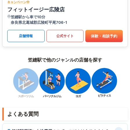
キャンペーン中
フィットイージー広陵店
笠縫駅から車で10分
奈良県北葛城郡広陵町平尾706-1
体験・相談予約
店舗情報
公式サイト
笠縫駅で他のジャンルの店舗を探す
ピラティス
スポーツジム
パーソナルジム
ヨガ
よくある質問