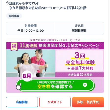
笠縫駅から車で13分
奈良県橿原市東坊城町242ー1 オークワ橿原坊城店2階
無料体験
営業時間
定休日
平日 10:00〜13:00
毎週日曜日
体験・相談予約
店舗情報
公式サイト