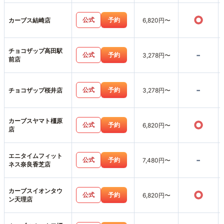
○
公式
予約
カーブス結崎店
6,820円〜
チョコザップ高田駅
-
公式
予約
3,278円〜
前店
-
公式
予約
チョコザップ桜井店
3,278円〜
カーブスヤマト橿原
○
公式
予約
6,820円〜
店
エニタイムフィット
-
公式
予約
7,480円〜
ネス奈良香芝店
カーブスイオンタウ
○
公式
予約
6,820円〜
ン天理店