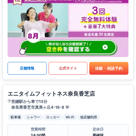
体験・相談予約
店舗情報
公式サイト
エニタイムフィットネス奈良香芝店
笠縫駅から車で13分
奈良県香芝市真美ヶ丘4-16-8 1F
駐車場
シャワー
ロッカー
Wi-Fi
他店舗利用
営業時間
定休日
24:00間
要確認