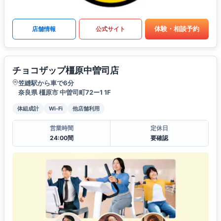
体験・相談予約
店舗情報
公式サイト
チョコザップ橿原中曽司店
笠縫駅から車で6分
奈良県 橿原市 中曽司町72ー1 1F
体組成計
Wi-Fi
他店舗利用
営業時間
定休日
24:00間
要確認