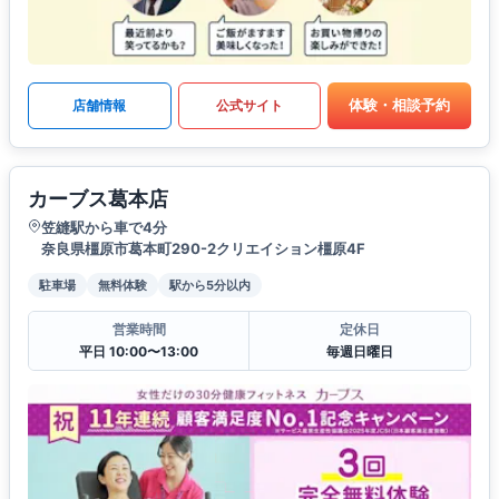
体験・相談予約
店舗情報
公式サイト
カーブス葛本店
笠縫駅から車で4分
奈良県橿原市葛本町290-2クリエイション橿原4F
駐車場
無料体験
駅から5分以内
営業時間
定休日
平日 10:00〜13:00
毎週日曜日