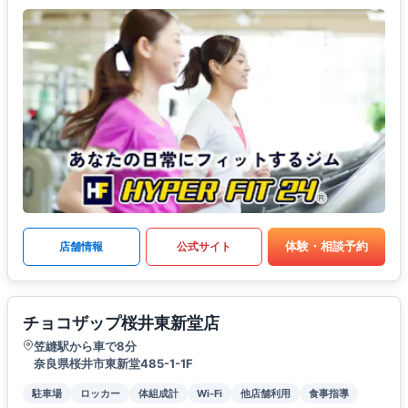
体験・相談予約
店舗情報
公式サイト
チョコザップ桜井東新堂店
笠縫駅から車で8分
奈良県桜井市東新堂485-1-1F
駐車場
ロッカー
体組成計
Wi-Fi
他店舗利用
食事指導