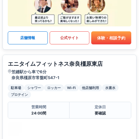
体験・相談予約
店舗情報
公式サイト
エニタイムフィットネス奈良橿原東店
笠縫駅から車で6分
奈良県橿原市常盤町547-1
駐車場
シャワー
ロッカー
Wi-Fi
他店舗利用
水素水
プロテイン
営業時間
定休日
24:00間
要確認