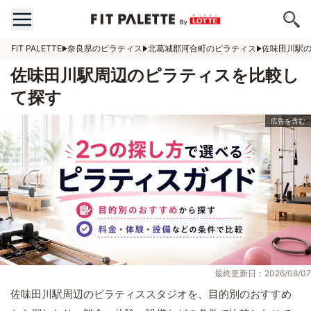
FIT PALETTE
奈良県のピラティス
北葛城郡河合町のピラティス
佐味田川駅
佐味田川駅周辺のピラティスを比較し
て探す
最終更新日：2026/08/07
佐味田川駅周辺のピラティススタジオを、目的別のおすすめ