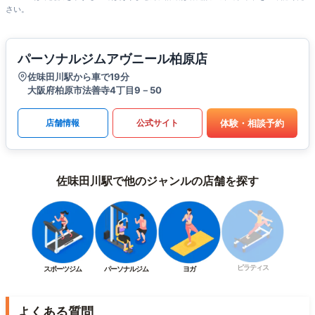
さい。
パーソナルジムアヴニール柏原店
佐味田川駅から車で19分
大阪府柏原市法善寺4丁目9－50
体験・相談予約
店舗情報
公式サイト
佐味田川駅で他のジャンルの店舗を探す
ピラティス
スポーツジム
パーソナルジム
ヨガ
よくある質問