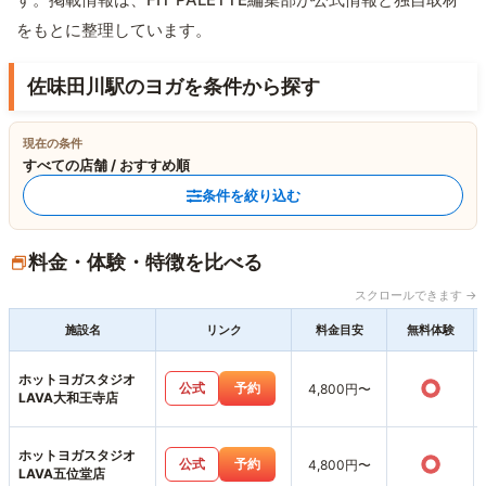
をもとに整理しています。
佐味田川駅のヨガを条件から探す
現在の条件
すべての店舗 / おすすめ順
条件を絞り込む
料金・体験・特徴を比べる
スクロールできます →
施設名
リンク
料金目安
無料体験
ホットヨガスタジオ
○
公式
予約
4,800円〜
LAVA大和王寺店
ホットヨガスタジオ
○
公式
予約
4,800円〜
LAVA五位堂店