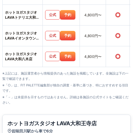
ホットヨガスタジオ
○
公式
予約
4,800円〜
LAVAトナリエ大和高
田店
ホットヨガスタジオ
○
公式
予約
4,800円〜
LAVAイオンタウン富
雄南店
ホットヨガスタジオ
○
公式
予約
4,800円〜
LAVA大和八木店
※上記には、施設運営者から情報提供のあった施設を掲載しています。全施設は下の一
覧で確認できます。
※「○」は、FIT PALETTE編集部が独自の調査・基準に基づき、特におすすめする項目
です。
※「－」は未提供を示すものではありません。詳細は各施設の公式サイトをご確認くだ
さい。
ホットヨガスタジオ LAVA大和王寺店
佐味田川駅から車で6分