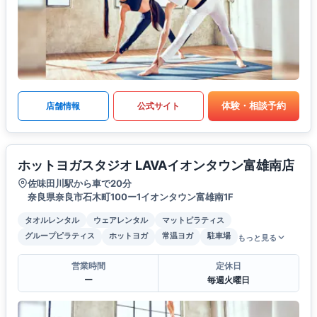
体験・相談予約
店舗情報
公式サイト
ホットヨガスタジオ LAVAイオンタウン富雄南店
佐味田川駅から車で20分
奈良県奈良市石木町100ー1イオンタウン富雄南1F
タオルレンタル
ウェアレンタル
マットピラティス
グループピラティス
ホットヨガ
常温ヨガ
駐車場
もっと見る
営業時間
定休日
ー
毎週火曜日