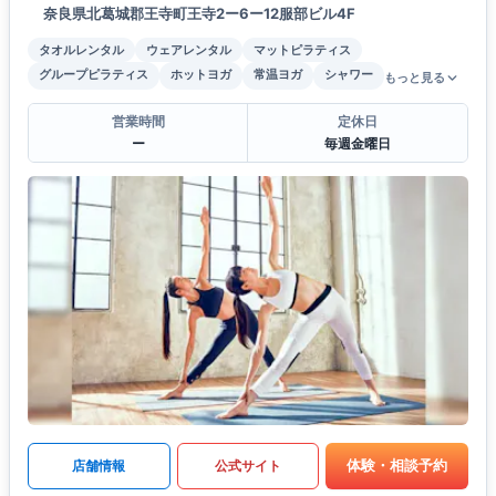
奈良県北葛城郡王寺町王寺2ー6ー12服部ビル4F
タオルレンタル
ウェアレンタル
マットピラティス
グループピラティス
ホットヨガ
常温ヨガ
シャワー
もっと見る
営業時間
定休日
ー
毎週金曜日
体験・相談予約
店舗情報
公式サイト