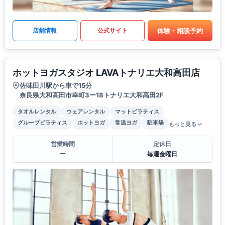
体験・相談予約
店舗情報
公式サイト
ホットヨガスタジオ LAVAトナリエ大和高田店
佐味田川駅から車で15分
奈良県大和高田市幸町3ー18トナリエ大和高田2F
タオルレンタル
ウェアレンタル
マットピラティス
グループピラティス
ホットヨガ
常温ヨガ
駐車場
もっと見る
営業時間
定休日
ー
毎週金曜日