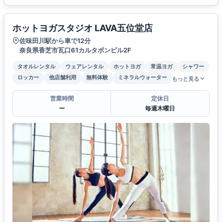
ホットヨガスタジオ LAVA五位堂店
佐味田川駅から車で12分
奈良県香芝市瓦口61カルタボンビル2F
タオルレンタル
ウェアレンタル
ホットヨガ
常温ヨガ
シャワー
ロッカー
他店舗利用
無料体験
ミネラルウォーター
もっと見る
営業時間
定休日
ー
毎週木曜日