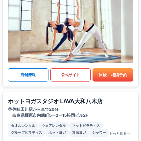
体験・相談予約
店舗情報
公式サイト
ホットヨガスタジオ LAVA大和八木店
佐味田川駅から車で20分
奈良県橿原市内膳町5ー2ー15松岡ビル2F
タオルレンタル
ウェアレンタル
マットピラティス
グループピラティス
ホットヨガ
常温ヨガ
シャワー
もっと見る