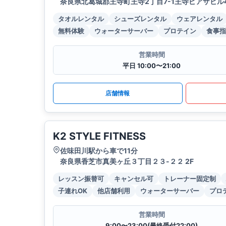
奈良県北葛城郡王寺町王寺2丁目7-1王寺ピアザビル4
タオルレンタル
シューズレンタル
ウェアレンタル
無料体験
ウォーターサーバー
プロテイン
食事指
営業時間
平日 10:00〜21:00
店舗情報
K2 STYLE FITNESS
佐味田川駅から車で11分
奈良県香芝市真美ヶ丘３丁目２３-２２ 2F
レッスン振替可
キャンセル可
トレーナー固定制
子連れOK
他店舗利用
ウォーターサーバー
プロ
営業時間
9:00〜23:00(最終受付22:00)