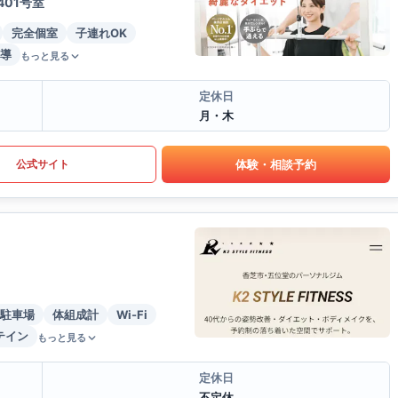
01号室
完全個室
子連れOK
導
もっと見る
定休日
月・木
体験・相談予約
公式サイト
駐車場
体組成計
Wi-Fi
テイン
もっと見る
定休日
不定休