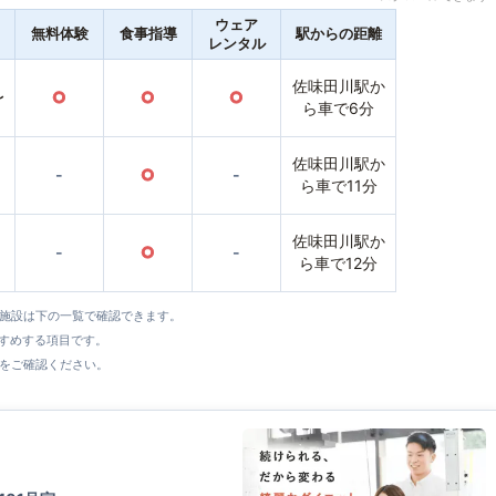
ウェア
無料体験
食事指導
駅からの距離
レンタル
佐味田川駅か
〜
○
○
○
ら車で6分
佐味田川駅か
-
○
-
ら車で11分
佐味田川駅か
-
○
-
ら車で12分
全施設は下の一覧で確認できます。
すすめする項目です。
をご確認ください。