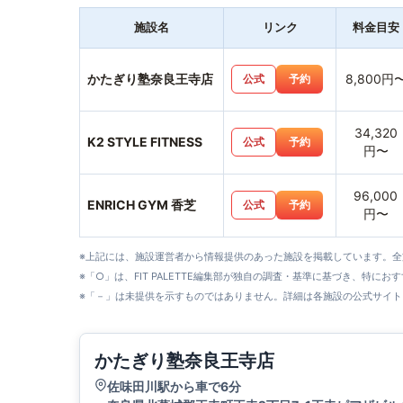
施設名
リンク
料金目安
かたぎり塾奈良王寺店
8,800円
公式
予約
34,320
K2 STYLE FITNESS
公式
予約
円〜
96,000
ENRICH GYM 香芝
公式
予約
円〜
※上記には、施設運営者から情報提供のあった施設を掲載しています。
※「○」は、FIT PALETTE編集部が独自の調査・基準に基づき、特にお
※「－」は未提供を示すものではありません。詳細は各施設の公式サイト
かたぎり塾奈良王寺店
佐味田川駅から車で6分