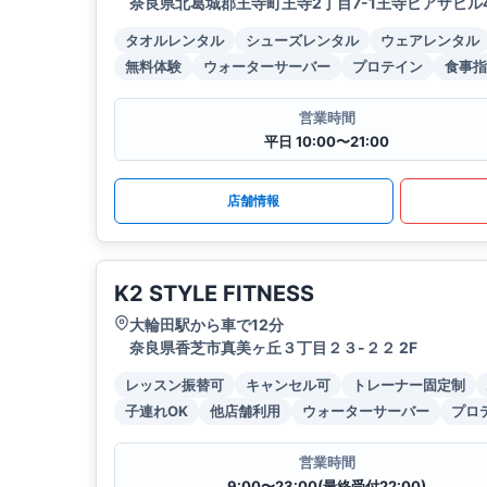
奈良県北葛城郡王寺町王寺2丁目7-1王寺ピアザビル4
タオルレンタル
シューズレンタル
ウェアレンタル
無料体験
ウォーターサーバー
プロテイン
食事指
営業時間
平日 10:00〜21:00
店舗情報
K2 STYLE FITNESS
大輪田駅から車で12分
奈良県香芝市真美ヶ丘３丁目２３-２２ 2F
レッスン振替可
キャンセル可
トレーナー固定制
子連れOK
他店舗利用
ウォーターサーバー
プロ
営業時間
9:00〜23:00(最終受付22:00)