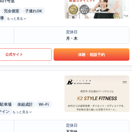
01号室
完全個室
子連れOK
導
もっと見る
定休日
月・木
体験・相談予約
公式サイト
駐車場
体組成計
Wi-Fi
テイン
もっと見る
定休日
不定休