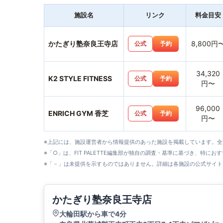
施設名
リンク
料金目安
かたぎり塾奈良王寺店
8,800円
公式
予約
34,320
K2 STYLE FITNESS
公式
予約
円〜
96,000
ENRICH GYM 香芝
公式
予約
円〜
※上記には、施設運営者から情報提供のあった施設を掲載しています。
※「○」は、FIT PALETTE編集部が独自の調査・基準に基づき、特にお
※「－」は未提供を示すものではありません。詳細は各施設の公式サイト
かたぎり塾奈良王寺店
大輪田駅から車で4分