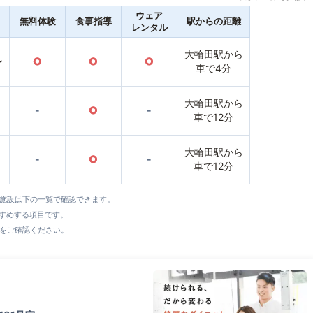
ウェア
無料体験
食事指導
駅からの距離
レンタル
大輪田駅から
〜
○
○
○
車で4分
大輪田駅から
-
○
-
車で12分
大輪田駅から
-
○
-
車で12分
全施設は下の一覧で確認できます。
すすめする項目です。
をご確認ください。