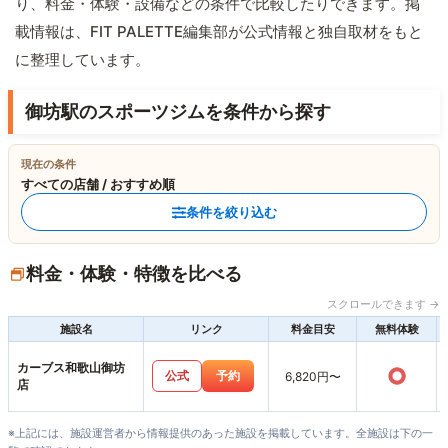
り、料金・体験・設備などの条件で比較したりできます。掲
載情報は、FIT PALETTE編集部が公式情報と独自取材をもと
に整理しています。
御坊駅のスポーツジムを条件から探す
現在の条件
すべての店舗 / おすすめ順
条件を絞り込む
料金・体験・特徴を比べる
スクロールできます →
施設名
リンク
料金目安
無料体験
カーブス和歌山御坊
○
公式
予約
6,820円〜
店
※上記には、施設運営者から情報提供のあった施設を掲載しています。全施設は下の一