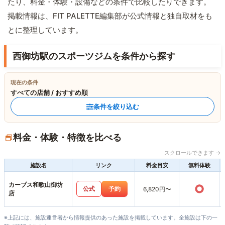
たり、料金・体験・設備などの条件で比較したりできます。
掲載情報は、FIT PALETTE編集部が公式情報と独自取材をも
とに整理しています。
西御坊駅のスポーツジムを条件から探す
現在の条件
すべての店舗 / おすすめ順
条件を絞り込む
料金・体験・特徴を比べる
スクロールできます →
施設名
リンク
料金目安
無料体験
カーブス和歌山御坊
○
公式
予約
6,820円〜
店
※上記には、施設運営者から情報提供のあった施設を掲載しています。全施設は下の一