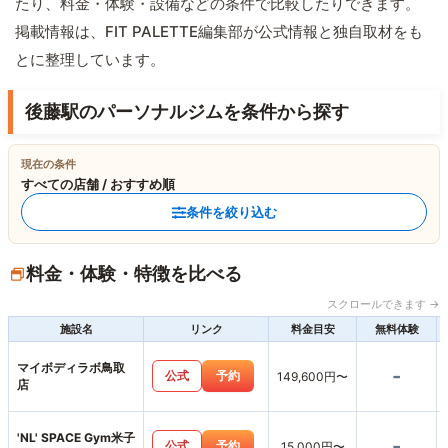
たり、料金・体験・設備などの条件で比較したりできます。
掲載情報は、FIT PALETTE編集部が公式情報と独自取材をも
とに整理しています。
後藤駅のパーソナルジムを条件から探す
現在の条件
すべての店舗 / おすすめ順
条件を絞り込む
料金・体験・特徴を比べる
スクロールできます →
施設名
リンク
料金目安
無料体験
マイボディラボ鳥取
-
公式
予約
149,600円〜
店
'NL' SPACE Gym米子
-
公式
予約
15,000円〜