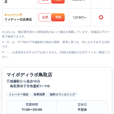
店
キャンペーン中
○
公式
予約
7,678円〜
ファディー日吉津店
※上記には、施設運営者から情報提供のあった施設を掲載しています。全施設は下の一
覧で確認できます。
※「○」は、FIT PALETTE編集部が独自の調査・基準に基づき、特におすすめする項目
です。
※「－」は未提供を示すものではありません。詳細は各施設の公式サイトをご確認くだ
さい。
マイボディラボ鳥取店
後藤駅から徒歩14分
鳥取県米子市角盤町1ー116
トレーナー指名
食事指導
無料カウンセリング
営業時間
定休日
11:00〜20:00
不定休