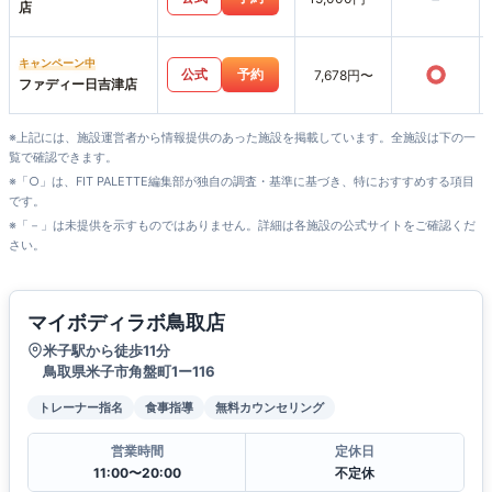
店
キャンペーン中
○
公式
予約
7,678円〜
ファディー日吉津店
※上記には、施設運営者から情報提供のあった施設を掲載しています。全施設は下の一
覧で確認できます。
※「○」は、FIT PALETTE編集部が独自の調査・基準に基づき、特におすすめする項目
です。
※「－」は未提供を示すものではありません。詳細は各施設の公式サイトをご確認くだ
さい。
マイボディラボ鳥取店
米子駅から徒歩11分
鳥取県米子市角盤町1ー116
トレーナー指名
食事指導
無料カウンセリング
営業時間
定休日
11:00〜20:00
不定休