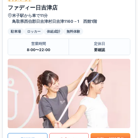
ファディー日吉津店
米子駅から車で11分
鳥取県西伯郡日吉津村日吉津1160－1 西館1階
駐車場
ロッカー
体組成計
無料体験
営業時間
定休日
8:00〜22:00
要確認