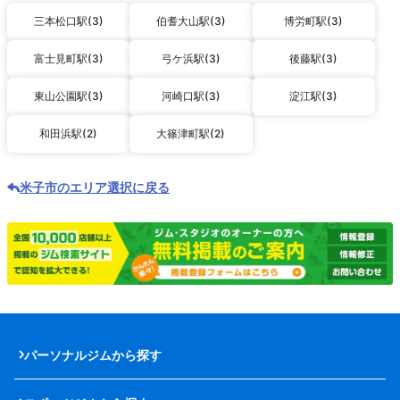
三本松口駅(3)
伯耆大山駅(3)
博労町駅(3)
富士見町駅(3)
弓ケ浜駅(3)
後藤駅(3)
東山公園駅(3)
河崎口駅(3)
淀江駅(3)
和田浜駅(2)
大篠津町駅(2)
米子市のエリア選択に戻る
パーソナルジムから探す