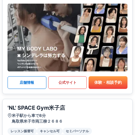
体験・相談予約
店舗情報
公式サイト
'NL' SPACE Gym米子店
米子駅から車で8分
鳥取県米子市両三柳２６８６
レッスン振替可
キャンセル可
セミパーソナル