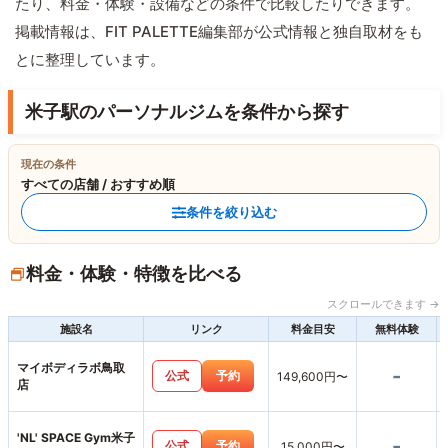
たり、料金・体験・設備などの条件で比較したりできます。
掲載情報は、FIT PALETTE編集部が公式情報と独自取材をも
とに整理しています。
米子駅のパーソナルジムを条件から探す
現在の条件
すべての店舗 / おすすめ順
条件を絞り込む
料金・体験・特徴を比べる
スクロールできます →
施設名
リンク
料金目安
無料体験
マイボディラボ鳥取
-
公式
予約
149,600円〜
店
'NL' SPACE Gym米子
-
公式
予約
15,000円〜