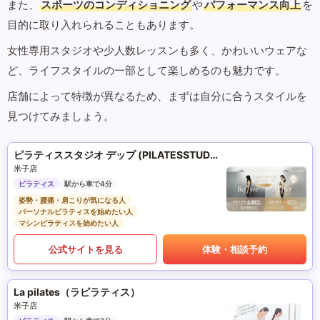
また、
スポーツのコンディショニング
や
パフォーマンス向上
を
目的に取り入れられることもあります。
女性専用スタジオや少人数レッスンも多く、かわいいウェアな
ど、ライフスタイルの一部として楽しめるのも魅力です。
店舗によって特徴が異なるため、まずは自分に合うスタイルを
見つけてみましょう。
ピラティススタジオ デップ (PILATESSTUDIO DEP)
米子店
ピラティス
駅から車で4分
姿勢・腰痛・肩こりが気になる人
パーソナルピラティスを始めたい人
マシンピラティスを始めたい人
公式サイトを見る
体験・相談予約
La pilates（ラピラティス）
米子店