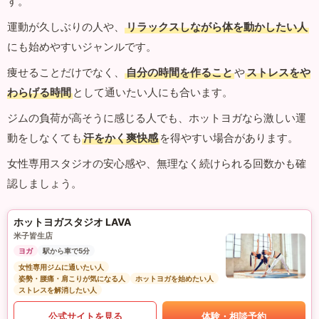
す。
運動が久しぶりの人や、
リラックスしながら体を動かしたい人
にも始めやすいジャンルです。
痩せることだけでなく、
自分の時間を作ること
や
ストレスをや
わらげる時間
として通いたい人にも合います。
ジムの負荷が高そうに感じる人でも、ホットヨガなら激しい運
動をしなくても
汗をかく爽快感
を得やすい場合があります。
女性専用スタジオの安心感や、無理なく続けられる回数かも確
認しましょう。
ホットヨガスタジオ LAVA
米子皆生店
ヨガ
駅から車で5分
女性専用ジムに通いたい人
姿勢・腰痛・肩こりが気になる人
ホットヨガを始めたい人
ストレスを解消したい人
公式サイトを見る
体験・相談予約