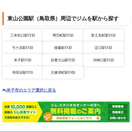
東山公園駅（鳥取県）周辺でジムを駅から探す
三本松口駅(13)
博労町駅(13)
富士見町駅(13)
弓ケ浜駅(13)
後藤駅(13)
淀江駅(13)
米子駅(13)
伯耆大山駅(12)
河崎口駅(12)
和田浜駅(11)
大篠津町駅(10)
米子市のエリア選択に戻る