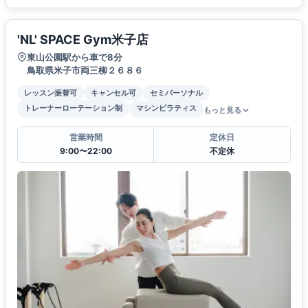
'NL' SPACE Gym米子店
東山公園駅から車で8分
鳥取県米子市両三柳２６８６
レッスン振替可
キャンセル可
セミパーソナル
トレーナーローテーション制
マシンピラティス
もっと見る
営業時間
定休日
9:00〜22:00
不定休