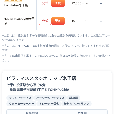
キャンペーン中
-
公式
予約
22,000円〜
La pilates米子店
'NL' SPACE Gym米子
-
公式
予約
15,000円〜
店
※上記には、施設運営者から情報提供のあった施設を掲載しています。全施設は下の一
覧で確認できます。
※「○」は、FIT PALETTE編集部が独自の調査・基準に基づき、特におすすめする項目
です。
※「－」は未提供を示すものではありません。詳細は各施設の公式サイトをご確認くだ
さい。
ピラティススタジオ デップ米子店
東山公園駅から車で4分
鳥取県米子市錦町1丁目5ITOHビル2階A
マシンピラティス
パーソナルピラティス
駐車場
ウォーターサーバー
トレーナー指名
無料カウンセリング
営業時間
定休日