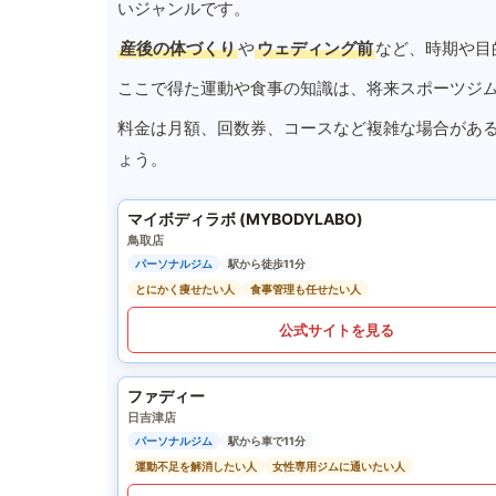
いジャンルです。
産後の体づくり
や
ウェディング前
など、時期や目
ここで得た運動や食事の知識は、将来スポーツジ
料金は月額、回数券、コースなど複雑な場合があ
ょう。
マイボディラボ (MYBODYLABO)
鳥取店
パーソナルジム
駅から徒歩11分
とにかく痩せたい人
食事管理も任せたい人
公式サイトを見る
ファディー
日吉津店
パーソナルジム
駅から車で11分
運動不足を解消したい人
女性専用ジムに通いたい人