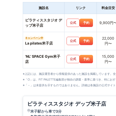
施設名
リンク
料金目安
ピラティススタジオ デ
9,900円
公式
予約
ップ米子店
22,000
キャンペーン中
公式
予約
La pilates米子店
円〜
'NL' SPACE Gym米子
15,000
公式
予約
店
円〜
※上記には、施設運営者から情報提供のあった施設を掲載しています。
※「○」は、FIT PALETTE編集部が独自の調査・基準に基づき、特にお
※「－」は未提供を示すものではありません。詳細は各施設の公式サイト
ピラティススタジオ デップ米子店
米子駅から車で3分