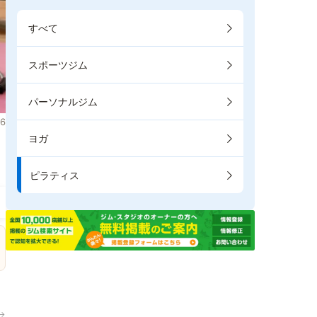
すべて
スポーツジム
パーソナルジム
6
ヨガ
ま
ピラティス
→