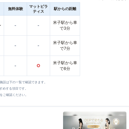
マットピラ
無料体験
駅からの距離
ティス
米子駅から車
〜
-
-
で3分
米子駅から車
-
-
で7分
米子駅から車
-
○
で8分
全施設は下の一覧で確認できます。
すすめする項目です。
をご確認ください。