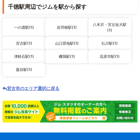
千徳駅周辺でジムを駅から探す
八木沢・宮古短大駅
一の渡駅(1)
佐羽根駅(1)
(1)
宮古駅(1)
山口団地駅(1)
払川駅(1)
津軽石駅(1)
磯鶏駅(1)
花原市駅(1)
蟇目駅(1)
宮古市のエリア選択に戻る