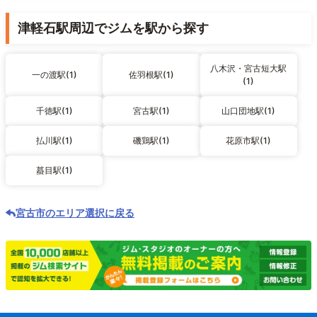
津軽石駅周辺でジムを駅から探す
八木沢・宮古短大駅
一の渡駅(1)
佐羽根駅(1)
(1)
千徳駅(1)
宮古駅(1)
山口団地駅(1)
払川駅(1)
磯鶏駅(1)
花原市駅(1)
蟇目駅(1)
宮古市のエリア選択に戻る