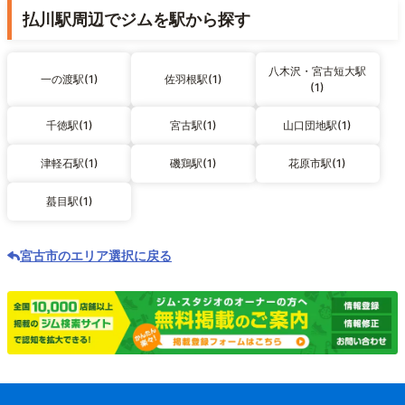
払川駅周辺でジムを駅から探す
八木沢・宮古短大駅
一の渡駅(1)
佐羽根駅(1)
(1)
千徳駅(1)
宮古駅(1)
山口団地駅(1)
津軽石駅(1)
磯鶏駅(1)
花原市駅(1)
蟇目駅(1)
宮古市のエリア選択に戻る