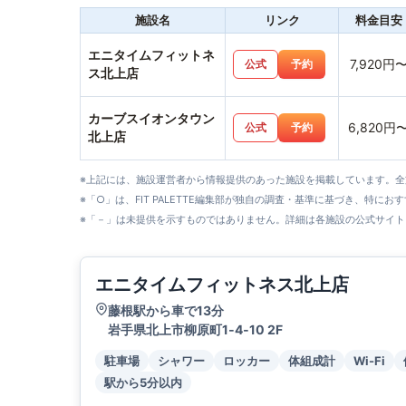
施設名
リンク
料金目安
エニタイムフィットネ
7,920円
公式
予約
ス北上店
カーブスイオンタウン
6,820円
公式
予約
北上店
※上記には、施設運営者から情報提供のあった施設を掲載しています。
※「○」は、FIT PALETTE編集部が独自の調査・基準に基づき、特にお
※「－」は未提供を示すものではありません。詳細は各施設の公式サイト
エニタイムフィットネス北上店
藤根駅から車で13分
岩手県北上市柳原町1‐4‐10 2F
駐車場
シャワー
ロッカー
体組成計
Wi-Fi
駅から5分以内