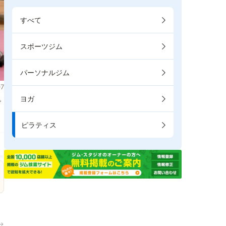
すべて
スポーツジム
パーソナルジム
7
ヨガ
で
ピラティス
→