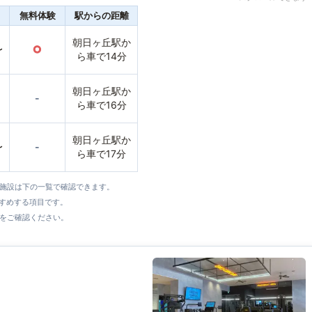
無料体験
駅からの距離
朝日ヶ丘駅か
〜
○
ら車で14分
朝日ヶ丘駅か
-
ら車で16分
朝日ヶ丘駅か
〜
-
ら車で17分
全施設は下の一覧で確認できます。
すすめする項目です。
をご確認ください。