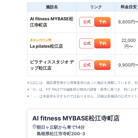
施設名
リンク
料金目安
AI fitness MYBASE松
6,600円
公式
予約
江寺町店
22,000
キャンペーン中
公式
予約
La pilates松江店
円〜
ピラティススタジオ デ
9,900円
公式
予約
ップ松江店
※上記には、施設運営者から情報提供のあった施設を掲載しています。
※「○」は、FIT PALETTE編集部が独自の調査・基準に基づき、特にお
※「－」は未提供を示すものではありません。詳細は各施設の公式サイト
AI fitness MYBASE松江寺町店
朝日ヶ丘駅から車で14分
島根県松江市寺町200-3