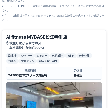
覧で確認できます。
※「○」は、FIT PALETTE編集部が独自の調査・基準に基づき、特におすすめする項目
です。
※「－」は未提供を示すものではありません。詳細は各施設の公式サイトをご確認くだ
さい。
AI fitness MYBASE松江寺町店
秋鹿町駅から車で19分
島根県松江市寺町200-3
駐車場
シャワー
ロッカー
体組成計
Wi-Fi
無料体験
水素水
プロテイン
駅から5分以内
営業時間
定休日
24:00間営業(スタッフ対応時間平日 10:00〜20:00、土日祝 10:00〜17:00)
要確認