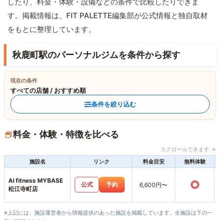
したり、料金・体験・設備などの条件で比較したりできま
す。掲載情報は、FIT PALETTE編集部が公式情報と独自取材
をもとに整理しています。
秋鹿町駅のパーソナルジムを条件から探す
現在の条件
すべての店舗 / おすすめ順
条件を絞り込む
料金・体験・特徴を比べる
スクロールできます →
施設名
リンク
料金目安
無料体験
AI fitness MYBASE
○
公式
予約
6,600円〜
松江寺町店
※上記には、施設運営者から情報提供のあった施設を掲載しています。全施設は下の一